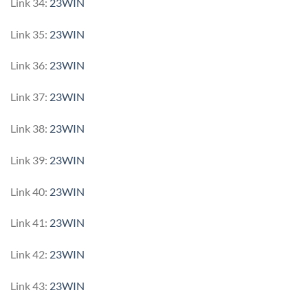
Link 34:
23WIN
Link 35:
23WIN
Link 36:
23WIN
Link 37:
23WIN
Link 38:
23WIN
Link 39:
23WIN
Link 40:
23WIN
Link 41:
23WIN
Link 42:
23WIN
Link 43:
23WIN