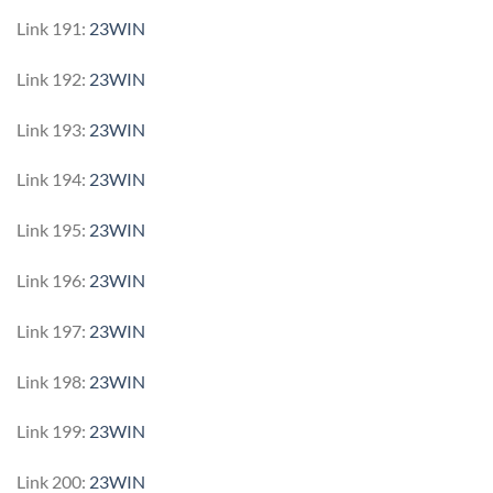
Link 191:
23WIN
Link 192:
23WIN
Link 193:
23WIN
Link 194:
23WIN
Link 195:
23WIN
Link 196:
23WIN
Link 197:
23WIN
Link 198:
23WIN
Link 199:
23WIN
Link 200:
23WIN