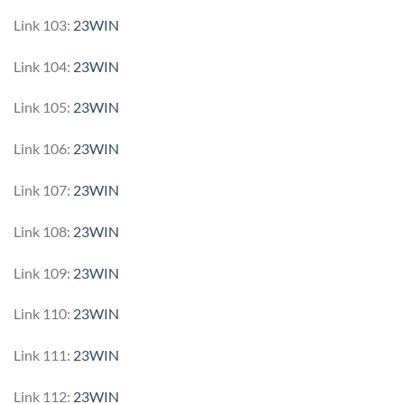
Link 103:
23WIN
Link 104:
23WIN
Link 105:
23WIN
Link 106:
23WIN
Link 107:
23WIN
Link 108:
23WIN
Link 109:
23WIN
Link 110:
23WIN
Link 111:
23WIN
Link 112:
23WIN