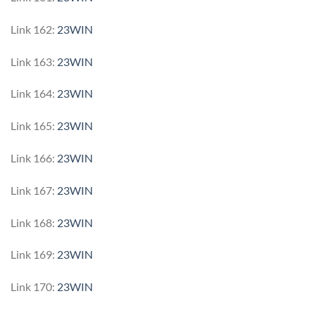
Link 162:
23WIN
Link 163:
23WIN
Link 164:
23WIN
Link 165:
23WIN
Link 166:
23WIN
Link 167:
23WIN
Link 168:
23WIN
Link 169:
23WIN
Link 170:
23WIN