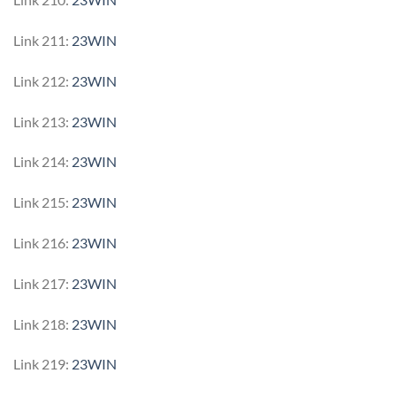
Link 211:
23WIN
Link 212:
23WIN
Link 213:
23WIN
Link 214:
23WIN
Link 215:
23WIN
Link 216:
23WIN
Link 217:
23WIN
Link 218:
23WIN
Link 219:
23WIN