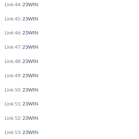
Link 44:
23WIN
Link 45:
23WIN
Link 46:
23WIN
Link 47:
23WIN
Link 48:
23WIN
Link 49:
23WIN
Link 50:
23WIN
Link 51:
23WIN
Link 52:
23WIN
Link 53:
23WIN