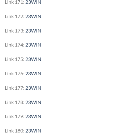
Link 171:
23WIN
Link 172:
23WIN
Link 173:
23WIN
Link 174:
23WIN
Link 175:
23WIN
Link 176:
23WIN
Link 177:
23WIN
Link 178:
23WIN
Link 179:
23WIN
Link 180:
23WIN