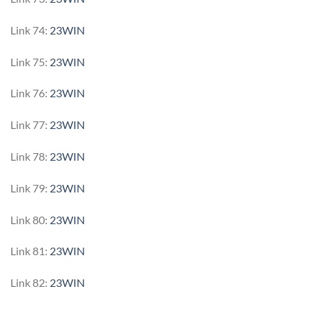
Link 74:
23WIN
Link 75:
23WIN
Link 76:
23WIN
Link 77:
23WIN
Link 78:
23WIN
Link 79:
23WIN
Link 80:
23WIN
Link 81:
23WIN
Link 82:
23WIN