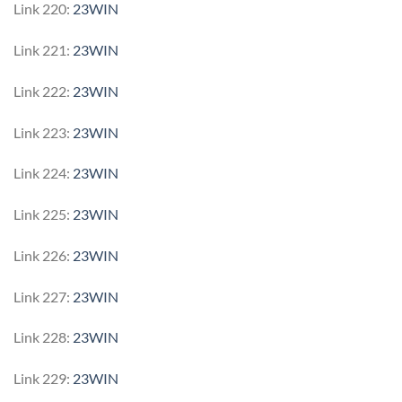
Link 220:
23WIN
Link 221:
23WIN
Link 222:
23WIN
Link 223:
23WIN
Link 224:
23WIN
Link 225:
23WIN
Link 226:
23WIN
Link 227:
23WIN
Link 228:
23WIN
Link 229:
23WIN