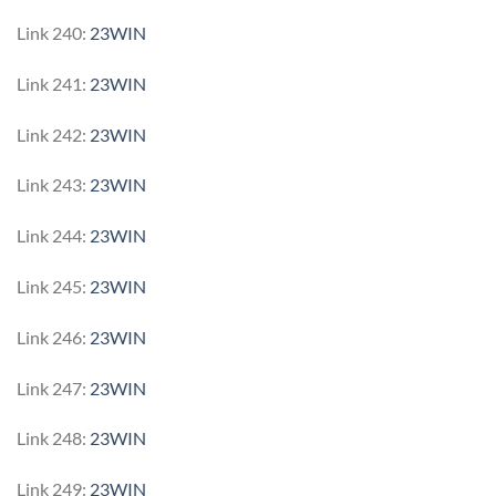
Link 240:
23WIN
Link 241:
23WIN
Link 242:
23WIN
Link 243:
23WIN
Link 244:
23WIN
Link 245:
23WIN
Link 246:
23WIN
Link 247:
23WIN
Link 248:
23WIN
Link 249:
23WIN