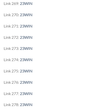
Link 269:
23WIN
Link 270:
23WIN
Link 271:
23WIN
Link 272:
23WIN
Link 273:
23WIN
Link 274:
23WIN
Link 275:
23WIN
Link 276:
23WIN
Link 277:
23WIN
Link 278:
23WIN