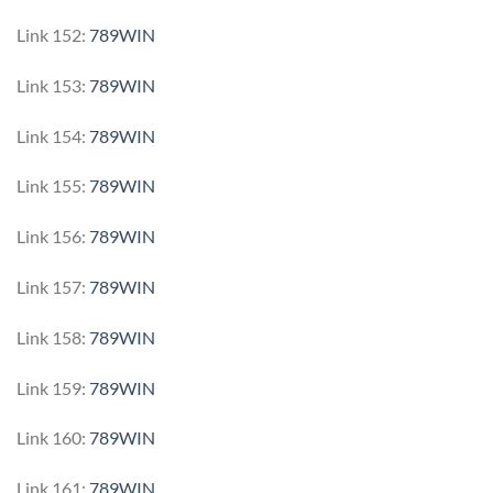
Link 152:
789WIN
Link 153:
789WIN
Link 154:
789WIN
Link 155:
789WIN
Link 156:
789WIN
Link 157:
789WIN
Link 158:
789WIN
Link 159:
789WIN
Link 160:
789WIN
Link 161:
789WIN