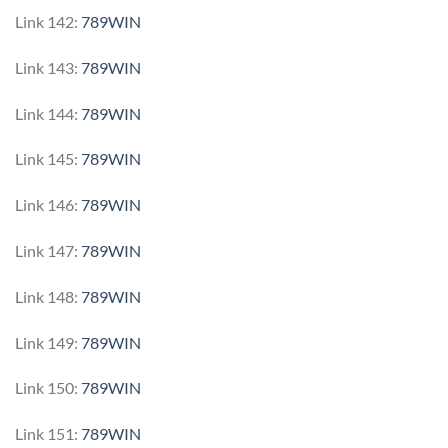
Link 142:
789WIN
Link 143:
789WIN
Link 144:
789WIN
Link 145:
789WIN
Link 146:
789WIN
Link 147:
789WIN
Link 148:
789WIN
Link 149:
789WIN
Link 150:
789WIN
Link 151:
789WIN