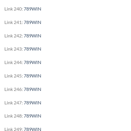
Link 240:
789WIN
Link 241:
789WIN
Link 242:
789WIN
Link 243:
789WIN
Link 244:
789WIN
Link 245:
789WIN
Link 246:
789WIN
Link 247:
789WIN
Link 248:
789WIN
Link 249:
789WIN