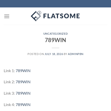
Skip
to
content
UNCATEGORIZED
789WIN
POSTED ON
JULY 18, 2026
BY
ADMINPBN
Link 1:
789WIN
Link 2:
789WIN
Link 3:
789WIN
Link 4:
789WIN