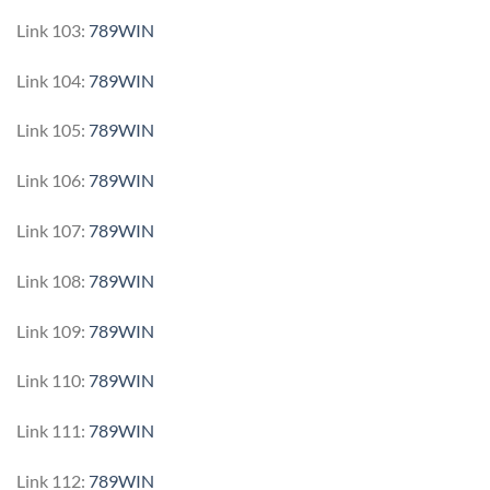
Link 103:
789WIN
Link 104:
789WIN
Link 105:
789WIN
Link 106:
789WIN
Link 107:
789WIN
Link 108:
789WIN
Link 109:
789WIN
Link 110:
789WIN
Link 111:
789WIN
Link 112:
789WIN