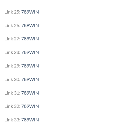
Link 25:
789WIN
Link 26:
789WIN
Link 27:
789WIN
Link 28:
789WIN
Link 29:
789WIN
Link 30:
789WIN
Link 31:
789WIN
Link 32:
789WIN
Link 33:
789WIN