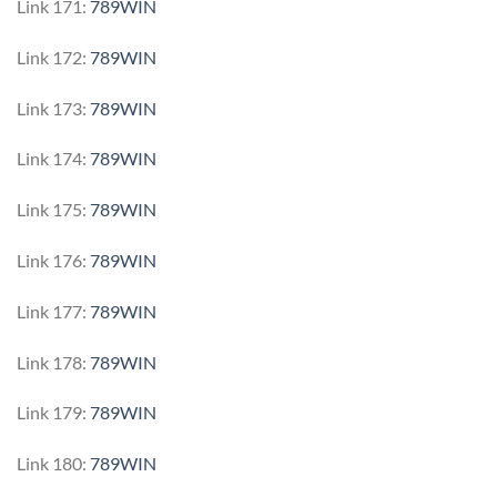
Link 171:
789WIN
Link 172:
789WIN
Link 173:
789WIN
Link 174:
789WIN
Link 175:
789WIN
Link 176:
789WIN
Link 177:
789WIN
Link 178:
789WIN
Link 179:
789WIN
Link 180:
789WIN