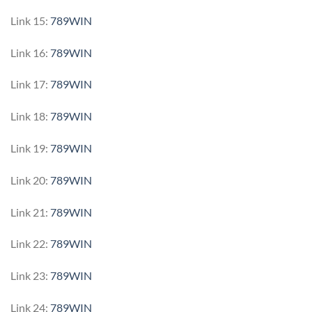
Link 15:
789WIN
Link 16:
789WIN
Link 17:
789WIN
Link 18:
789WIN
Link 19:
789WIN
Link 20:
789WIN
Link 21:
789WIN
Link 22:
789WIN
Link 23:
789WIN
Link 24:
789WIN