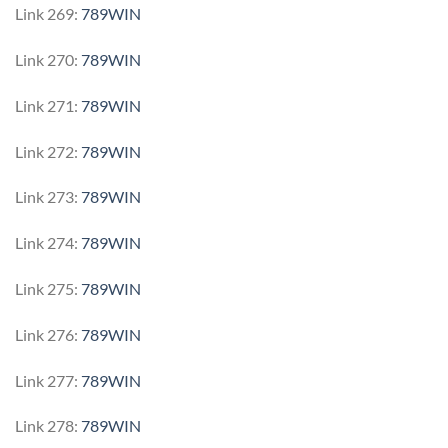
Link 269:
789WIN
Link 270:
789WIN
Link 271:
789WIN
Link 272:
789WIN
Link 273:
789WIN
Link 274:
789WIN
Link 275:
789WIN
Link 276:
789WIN
Link 277:
789WIN
Link 278:
789WIN