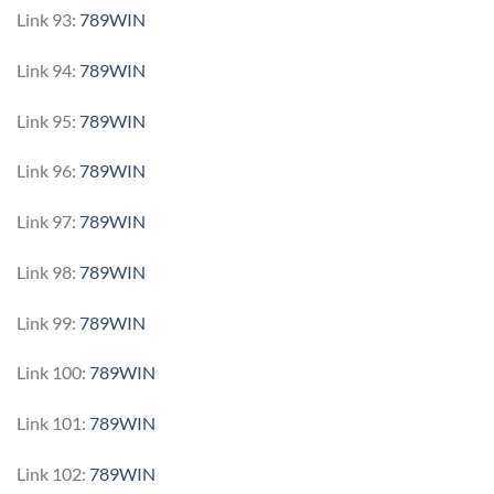
Link 93:
789WIN
Link 94:
789WIN
Link 95:
789WIN
Link 96:
789WIN
Link 97:
789WIN
Link 98:
789WIN
Link 99:
789WIN
Link 100:
789WIN
Link 101:
789WIN
Link 102:
789WIN