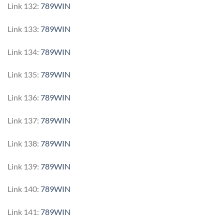
Link 132:
789WIN
Link 133:
789WIN
Link 134:
789WIN
Link 135:
789WIN
Link 136:
789WIN
Link 137:
789WIN
Link 138:
789WIN
Link 139:
789WIN
Link 140:
789WIN
Link 141:
789WIN