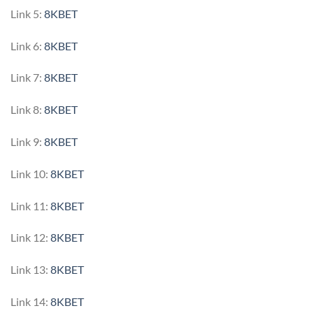
Link 5:
8KBET
Link 6:
8KBET
Link 7:
8KBET
Link 8:
8KBET
Link 9:
8KBET
Link 10:
8KBET
Link 11:
8KBET
Link 12:
8KBET
Link 13:
8KBET
Link 14:
8KBET