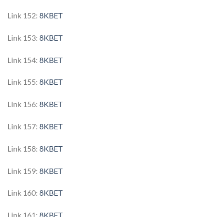
Link 152:
8KBET
Link 153:
8KBET
Link 154:
8KBET
Link 155:
8KBET
Link 156:
8KBET
Link 157:
8KBET
Link 158:
8KBET
Link 159:
8KBET
Link 160:
8KBET
Link 161:
8KBET