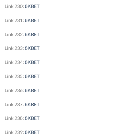
Link 230:
8KBET
Link 231:
8KBET
Link 232:
8KBET
Link 233:
8KBET
Link 234:
8KBET
Link 235:
8KBET
Link 236:
8KBET
Link 237:
8KBET
Link 238:
8KBET
Link 239:
8KBET