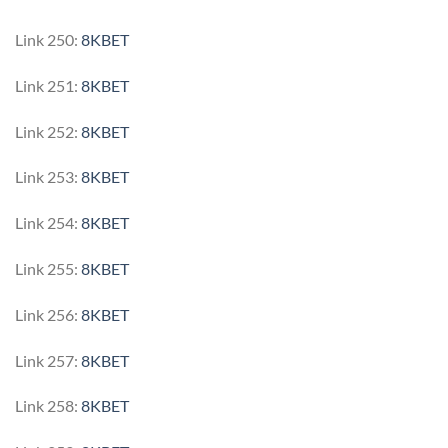
Link 250:
8KBET
Link 251:
8KBET
Link 252:
8KBET
Link 253:
8KBET
Link 254:
8KBET
Link 255:
8KBET
Link 256:
8KBET
Link 257:
8KBET
Link 258:
8KBET