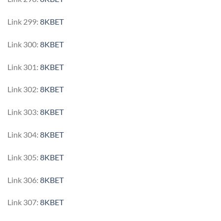
Link 299:
8KBET
Link 300:
8KBET
Link 301:
8KBET
Link 302:
8KBET
Link 303:
8KBET
Link 304:
8KBET
Link 305:
8KBET
Link 306:
8KBET
Link 307:
8KBET