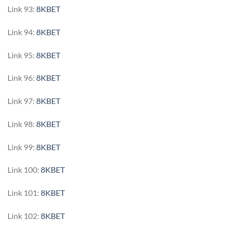
Link 93:
8KBET
Link 94:
8KBET
Link 95:
8KBET
Link 96:
8KBET
Link 97:
8KBET
Link 98:
8KBET
Link 99:
8KBET
Link 100:
8KBET
Link 101:
8KBET
Link 102:
8KBET