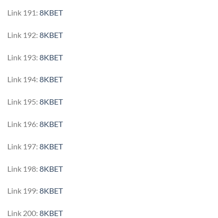
Link 191:
8KBET
Link 192:
8KBET
Link 193:
8KBET
Link 194:
8KBET
Link 195:
8KBET
Link 196:
8KBET
Link 197:
8KBET
Link 198:
8KBET
Link 199:
8KBET
Link 200:
8KBET