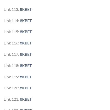
Link 113:
8KBET
Link 114:
8KBET
Link 115:
8KBET
Link 116:
8KBET
Link 117:
8KBET
Link 118:
8KBET
Link 119:
8KBET
Link 120:
8KBET
Link 121:
8KBET