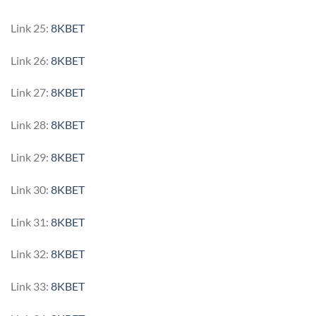
Link 25:
8KBET
Link 26:
8KBET
Link 27:
8KBET
Link 28:
8KBET
Link 29:
8KBET
Link 30:
8KBET
Link 31:
8KBET
Link 32:
8KBET
Link 33:
8KBET