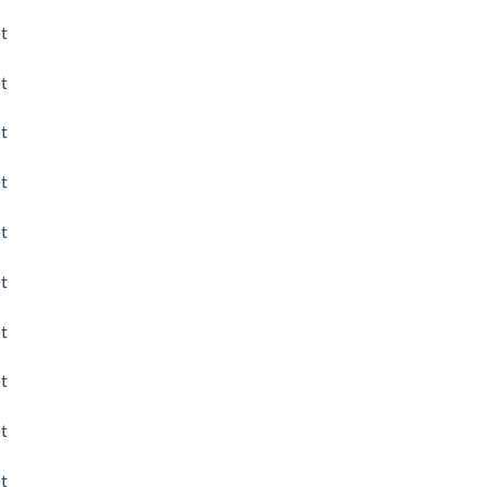
t
t
t
t
t
t
t
t
t
t