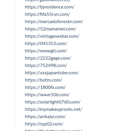
https://bjresidence.com/
https://fifa55run.com/
https://mercadoforexbr.com/
https://52mamamei.com/
https://vintagesexbar.com/
https://045353.com/
https://wwwgti.com/
https://2222gege.com/
https://752498.com/
https://xxxjapantube.com/
https://bofzs.com/
https://1800fx.com/
https://wave106.com/
https://solarlight0760.com/
https://mymakeuprocks.net/
https://anbaiyi.com/
https://rpp02.com/
https://thelotteryplace.com/