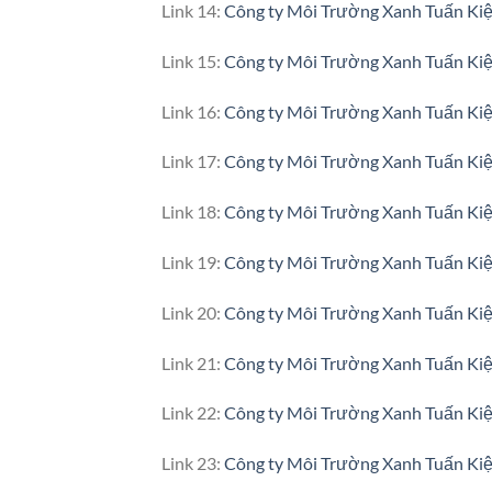
Link 14:
Công ty Môi Trường Xanh Tuấn Kiệ
Link 15:
Công ty Môi Trường Xanh Tuấn Kiệ
Link 16:
Công ty Môi Trường Xanh Tuấn Kiệ
Link 17:
Công ty Môi Trường Xanh Tuấn Kiệ
Link 18:
Công ty Môi Trường Xanh Tuấn Kiệ
Link 19:
Công ty Môi Trường Xanh Tuấn Kiệ
Link 20:
Công ty Môi Trường Xanh Tuấn Kiệ
Link 21:
Công ty Môi Trường Xanh Tuấn Kiệ
Link 22:
Công ty Môi Trường Xanh Tuấn Kiệ
Link 23:
Công ty Môi Trường Xanh Tuấn Kiệ