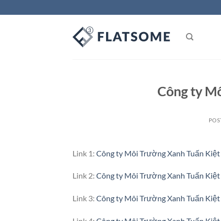
Skip
to
content
Công ty M
POS
Link 1:
Công ty Môi Trường Xanh Tuấn Kiệt
Link 2:
Công ty Môi Trường Xanh Tuấn Kiệt
Link 3:
Công ty Môi Trường Xanh Tuấn Kiệt
Link 4:
Công ty Môi Trường Xanh Tuấn Kiệt