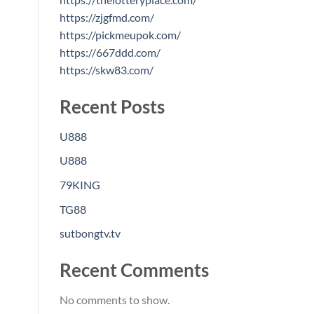
https://zjgfmd.com/
https://pickmeupok.com/
https://667ddd.com/
https://skw83.com/
Recent Posts
U888
U888
79KING
TG88
sutbongtv.tv
Recent Comments
No comments to show.