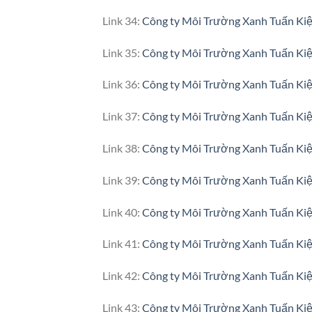
Link 34:
Công ty Môi Trường Xanh Tuấn Kiệ
Link 35:
Công ty Môi Trường Xanh Tuấn Kiệ
Link 36:
Công ty Môi Trường Xanh Tuấn Kiệ
Link 37:
Công ty Môi Trường Xanh Tuấn Kiệ
Link 38:
Công ty Môi Trường Xanh Tuấn Kiệ
Link 39:
Công ty Môi Trường Xanh Tuấn Kiệ
Link 40:
Công ty Môi Trường Xanh Tuấn Kiệ
Link 41:
Công ty Môi Trường Xanh Tuấn Kiệ
Link 42:
Công ty Môi Trường Xanh Tuấn Kiệ
Link 43:
Công ty Môi Trường Xanh Tuấn Kiệ