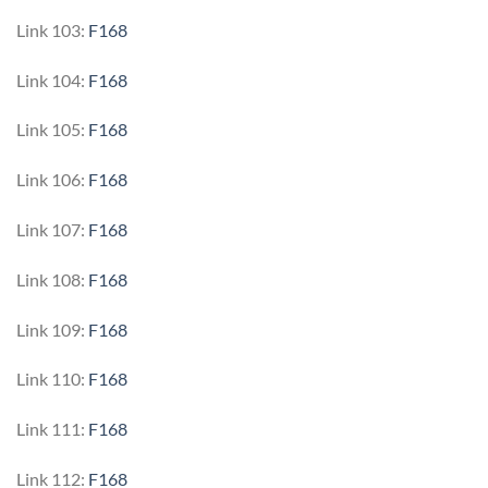
Link 103:
F168
Link 104:
F168
Link 105:
F168
Link 106:
F168
Link 107:
F168
Link 108:
F168
Link 109:
F168
Link 110:
F168
Link 111:
F168
Link 112:
F168