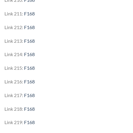
Link 211:
F168
Link 212:
F168
Link 213:
F168
Link 214:
F168
Link 215:
F168
Link 216:
F168
Link 217:
F168
Link 218:
F168
Link 219:
F168