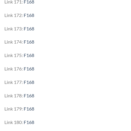
Link 171:
F168
Link 172:
F168
Link 173:
F168
Link 174:
F168
Link 175:
F168
Link 176:
F168
Link 177:
F168
Link 178:
F168
Link 179:
F168
Link 180:
F168