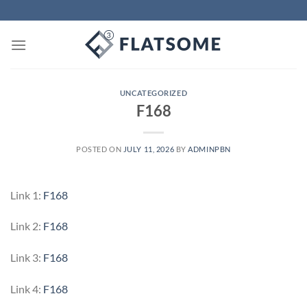
Skip
to
content
UNCATEGORIZED
F168
POSTED ON
JULY 11, 2026
BY
ADMINPBN
Link 1:
F168
Link 2:
F168
Link 3:
F168
Link 4:
F168