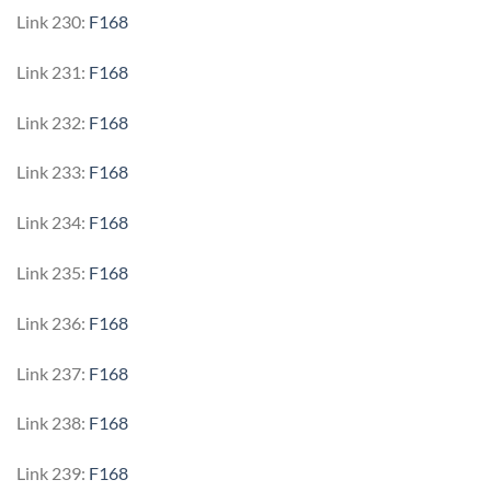
Link 230:
F168
Link 231:
F168
Link 232:
F168
Link 233:
F168
Link 234:
F168
Link 235:
F168
Link 236:
F168
Link 237:
F168
Link 238:
F168
Link 239:
F168