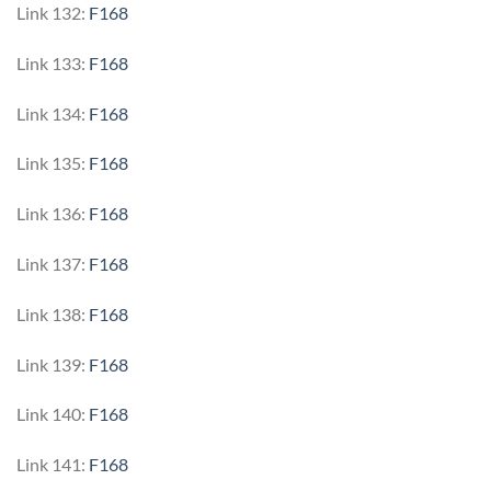
Link 132:
F168
Link 133:
F168
Link 134:
F168
Link 135:
F168
Link 136:
F168
Link 137:
F168
Link 138:
F168
Link 139:
F168
Link 140:
F168
Link 141:
F168