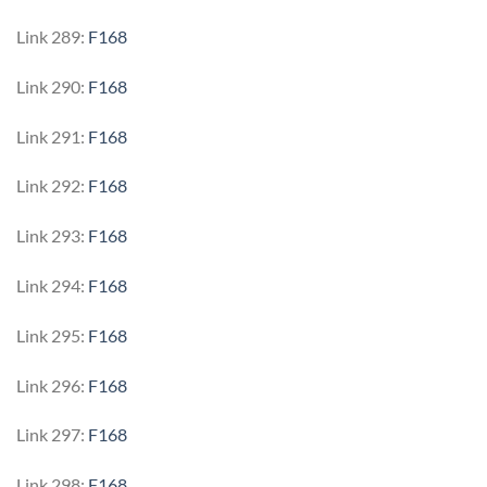
Link 289:
F168
Link 290:
F168
Link 291:
F168
Link 292:
F168
Link 293:
F168
Link 294:
F168
Link 295:
F168
Link 296:
F168
Link 297:
F168
Link 298:
F168