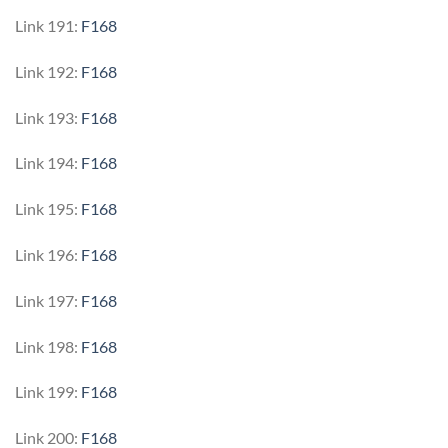
Link 191:
F168
Link 192:
F168
Link 193:
F168
Link 194:
F168
Link 195:
F168
Link 196:
F168
Link 197:
F168
Link 198:
F168
Link 199:
F168
Link 200:
F168