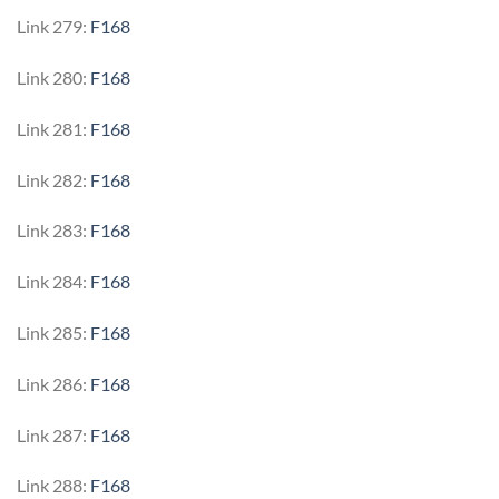
Link 279:
F168
Link 280:
F168
Link 281:
F168
Link 282:
F168
Link 283:
F168
Link 284:
F168
Link 285:
F168
Link 286:
F168
Link 287:
F168
Link 288:
F168