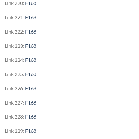
Link 220:
F168
Link 221:
F168
Link 222:
F168
Link 223:
F168
Link 224:
F168
Link 225:
F168
Link 226:
F168
Link 227:
F168
Link 228:
F168
Link 229:
F168