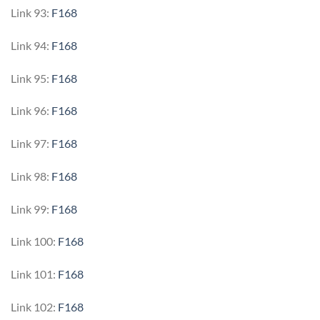
Link 93:
F168
Link 94:
F168
Link 95:
F168
Link 96:
F168
Link 97:
F168
Link 98:
F168
Link 99:
F168
Link 100:
F168
Link 101:
F168
Link 102:
F168