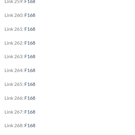
Link 259:
F168
Link 260:
F168
Link 261:
F168
Link 262:
F168
Link 263:
F168
Link 264:
F168
Link 265:
F168
Link 266:
F168
Link 267:
F168
Link 268:
F168