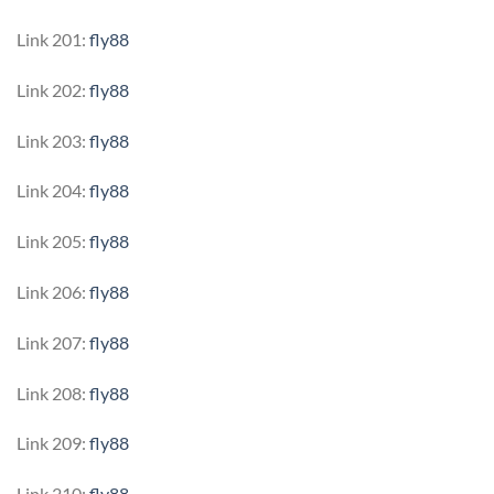
Link 201:
fly88
Link 202:
fly88
Link 203:
fly88
Link 204:
fly88
Link 205:
fly88
Link 206:
fly88
Link 207:
fly88
Link 208:
fly88
Link 209:
fly88
Link 210:
fly88