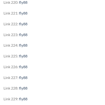
Link 220:
fly88
Link 221:
fly88
Link 222:
fly88
Link 223:
fly88
Link 224:
fly88
Link 225:
fly88
Link 226:
fly88
Link 227:
fly88
Link 228:
fly88
Link 229:
fly88