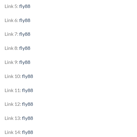
Link 5:
fly88
Link 6:
fly88
Link 7:
fly88
Link 8:
fly88
Link 9:
fly88
Link 10:
fly88
Link 11:
fly88
Link 12:
fly88
Link 13:
fly88
Link 14:
fly88