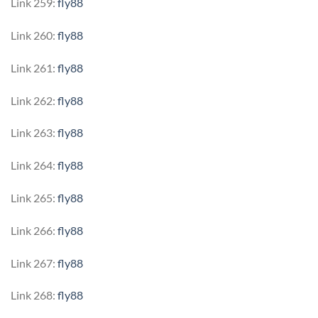
Link 259:
fly88
Link 260:
fly88
Link 261:
fly88
Link 262:
fly88
Link 263:
fly88
Link 264:
fly88
Link 265:
fly88
Link 266:
fly88
Link 267:
fly88
Link 268:
fly88