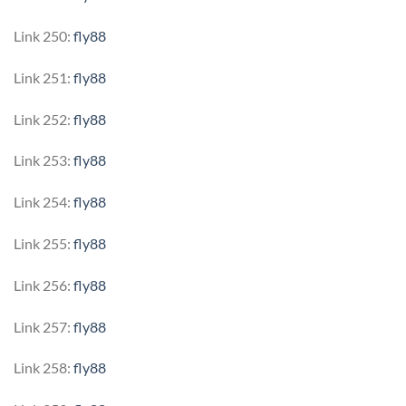
Link 250:
fly88
Link 251:
fly88
Link 252:
fly88
Link 253:
fly88
Link 254:
fly88
Link 255:
fly88
Link 256:
fly88
Link 257:
fly88
Link 258:
fly88