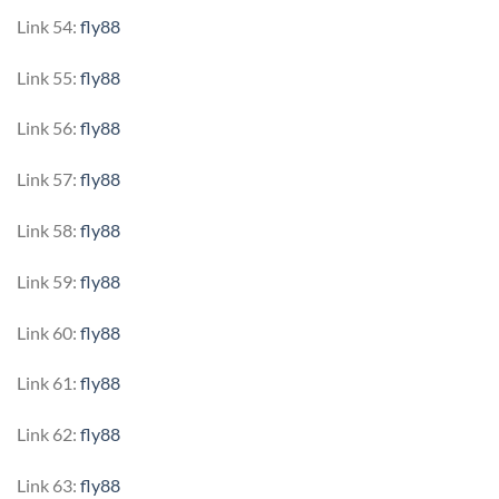
Link 54:
fly88
Link 55:
fly88
Link 56:
fly88
Link 57:
fly88
Link 58:
fly88
Link 59:
fly88
Link 60:
fly88
Link 61:
fly88
Link 62:
fly88
Link 63:
fly88