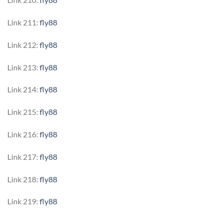
Link 211:
fly88
Link 212:
fly88
Link 213:
fly88
Link 214:
fly88
Link 215:
fly88
Link 216:
fly88
Link 217:
fly88
Link 218:
fly88
Link 219:
fly88