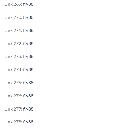
Link 269:
fly88
Link 270:
fly88
Link 271:
fly88
Link 272:
fly88
Link 273:
fly88
Link 274:
fly88
Link 275:
fly88
Link 276:
fly88
Link 277:
fly88
Link 278:
fly88