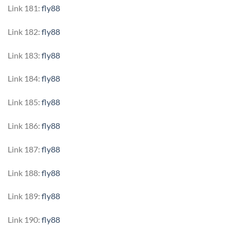
Link 181:
fly88
Link 182:
fly88
Link 183:
fly88
Link 184:
fly88
Link 185:
fly88
Link 186:
fly88
Link 187:
fly88
Link 188:
fly88
Link 189:
fly88
Link 190:
fly88