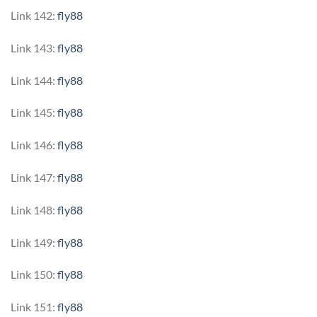
Link 142:
fly88
Link 143:
fly88
Link 144:
fly88
Link 145:
fly88
Link 146:
fly88
Link 147:
fly88
Link 148:
fly88
Link 149:
fly88
Link 150:
fly88
Link 151:
fly88