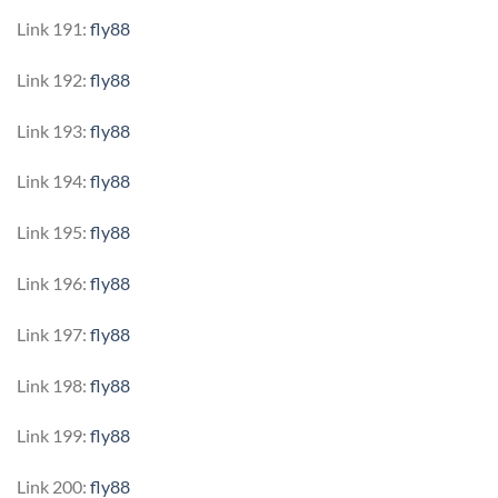
Link 191:
fly88
Link 192:
fly88
Link 193:
fly88
Link 194:
fly88
Link 195:
fly88
Link 196:
fly88
Link 197:
fly88
Link 198:
fly88
Link 199:
fly88
Link 200:
fly88