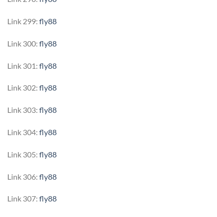
Link 299:
fly88
Link 300:
fly88
Link 301:
fly88
Link 302:
fly88
Link 303:
fly88
Link 304:
fly88
Link 305:
fly88
Link 306:
fly88
Link 307:
fly88