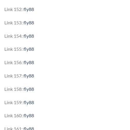
Link 152:
fly88
Link 153:
fly88
Link 154:
fly88
Link 155:
fly88
Link 156:
fly88
Link 157:
fly88
Link 158:
fly88
Link 159:
fly88
Link 160:
fly88
Link 161:
fly88