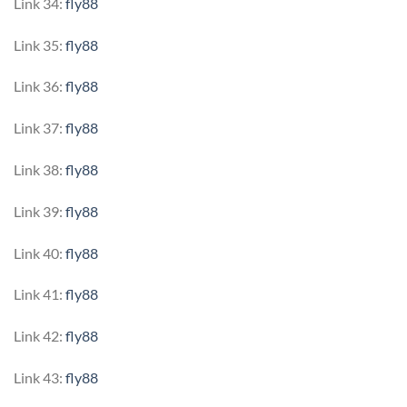
Link 34:
fly88
Link 35:
fly88
Link 36:
fly88
Link 37:
fly88
Link 38:
fly88
Link 39:
fly88
Link 40:
fly88
Link 41:
fly88
Link 42:
fly88
Link 43:
fly88