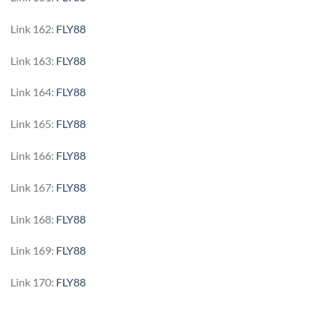
Link 162:
FLY88
Link 163:
FLY88
Link 164:
FLY88
Link 165:
FLY88
Link 166:
FLY88
Link 167:
FLY88
Link 168:
FLY88
Link 169:
FLY88
Link 170:
FLY88