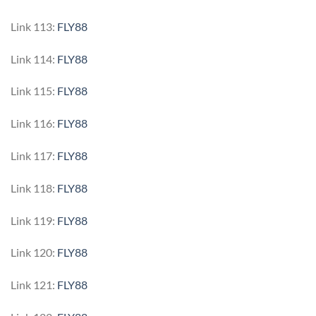
Link 113:
FLY88
Link 114:
FLY88
Link 115:
FLY88
Link 116:
FLY88
Link 117:
FLY88
Link 118:
FLY88
Link 119:
FLY88
Link 120:
FLY88
Link 121:
FLY88