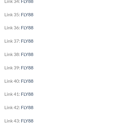
Link 34:
FLY88
Link 35:
FLY88
Link 36:
FLY88
Link 37:
FLY88
Link 38:
FLY88
Link 39:
FLY88
Link 40:
FLY88
Link 41:
FLY88
Link 42:
FLY88
Link 43:
FLY88