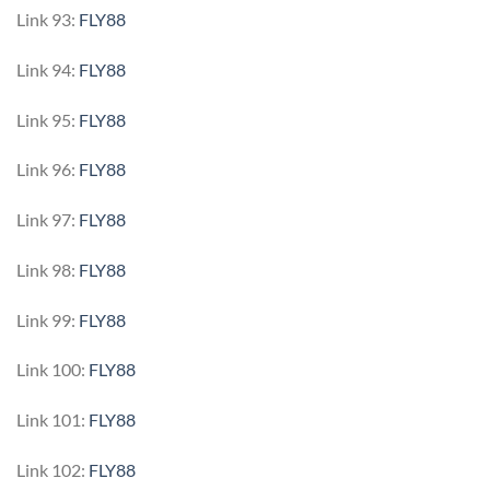
Link 93:
FLY88
Link 94:
FLY88
Link 95:
FLY88
Link 96:
FLY88
Link 97:
FLY88
Link 98:
FLY88
Link 99:
FLY88
Link 100:
FLY88
Link 101:
FLY88
Link 102:
FLY88