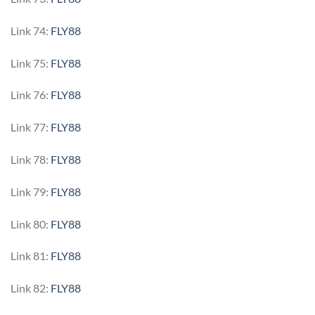
Link 74:
FLY88
Link 75:
FLY88
Link 76:
FLY88
Link 77:
FLY88
Link 78:
FLY88
Link 79:
FLY88
Link 80:
FLY88
Link 81:
FLY88
Link 82:
FLY88