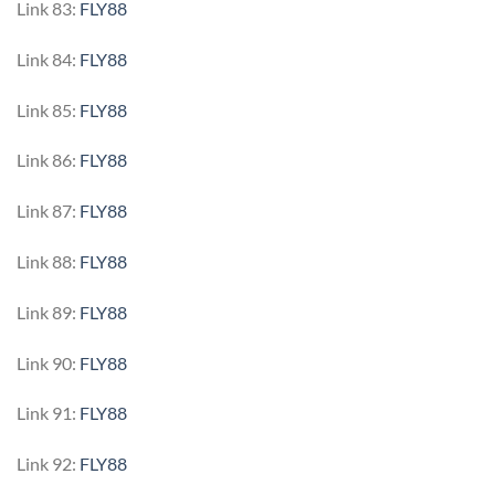
Link 83:
FLY88
Link 84:
FLY88
Link 85:
FLY88
Link 86:
FLY88
Link 87:
FLY88
Link 88:
FLY88
Link 89:
FLY88
Link 90:
FLY88
Link 91:
FLY88
Link 92:
FLY88