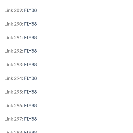
Link 289:
FLY88
Link 290:
FLY88
Link 291:
FLY88
Link 292:
FLY88
Link 293:
FLY88
Link 294:
FLY88
Link 295:
FLY88
Link 296:
FLY88
Link 297:
FLY88
Link 298:
FLY88