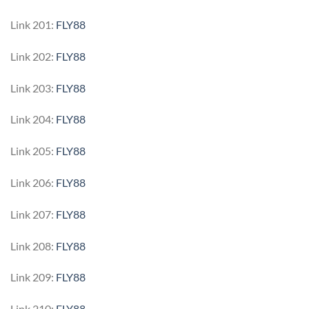
Link 201:
FLY88
Link 202:
FLY88
Link 203:
FLY88
Link 204:
FLY88
Link 205:
FLY88
Link 206:
FLY88
Link 207:
FLY88
Link 208:
FLY88
Link 209:
FLY88
Link 210:
FLY88