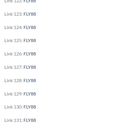
Link 122:
FLY88
Link 123:
FLY88
Link 124:
FLY88
Link 125:
FLY88
Link 126:
FLY88
Link 127:
FLY88
Link 128:
FLY88
Link 129:
FLY88
Link 130:
FLY88
Link 131:
FLY88