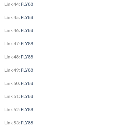
Link 44:
FLY88
Link 45:
FLY88
Link 46:
FLY88
Link 47:
FLY88
Link 48:
FLY88
Link 49:
FLY88
Link 50:
FLY88
Link 51:
FLY88
Link 52:
FLY88
Link 53:
FLY88