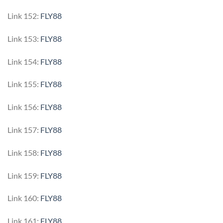
Link 152:
FLY88
Link 153:
FLY88
Link 154:
FLY88
Link 155:
FLY88
Link 156:
FLY88
Link 157:
FLY88
Link 158:
FLY88
Link 159:
FLY88
Link 160:
FLY88
Link 161:
FLY88