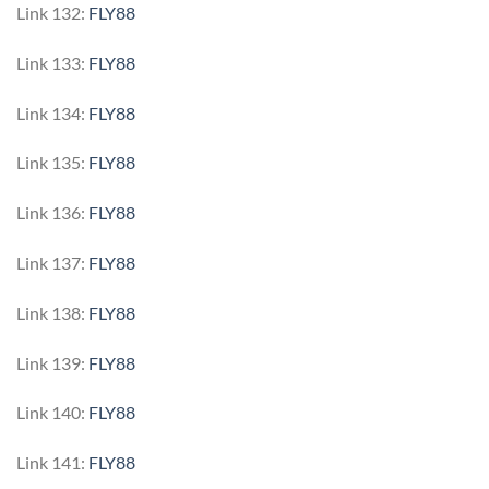
Link 132:
FLY88
Link 133:
FLY88
Link 134:
FLY88
Link 135:
FLY88
Link 136:
FLY88
Link 137:
FLY88
Link 138:
FLY88
Link 139:
FLY88
Link 140:
FLY88
Link 141:
FLY88