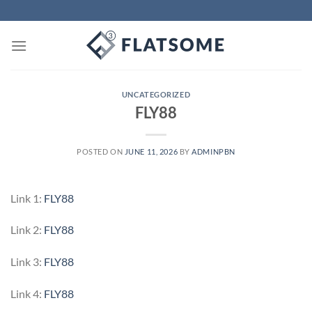
Skip
to
content
UNCATEGORIZED
FLY88
POSTED ON
JUNE 11, 2026
BY
ADMINPBN
Link 1:
FLY88
Link 2:
FLY88
Link 3:
FLY88
Link 4:
FLY88