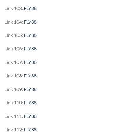
Link 103:
FLY88
Link 104:
FLY88
Link 105:
FLY88
Link 106:
FLY88
Link 107:
FLY88
Link 108:
FLY88
Link 109:
FLY88
Link 110:
FLY88
Link 111:
FLY88
Link 112:
FLY88