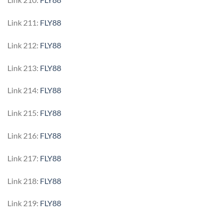
Link 211:
FLY88
Link 212:
FLY88
Link 213:
FLY88
Link 214:
FLY88
Link 215:
FLY88
Link 216:
FLY88
Link 217:
FLY88
Link 218:
FLY88
Link 219:
FLY88