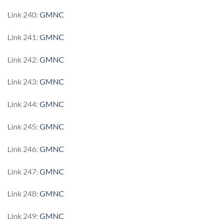
Link 240:
GMNC
Link 241:
GMNC
Link 242:
GMNC
Link 243:
GMNC
Link 244:
GMNC
Link 245:
GMNC
Link 246:
GMNC
Link 247:
GMNC
Link 248:
GMNC
Link 249:
GMNC