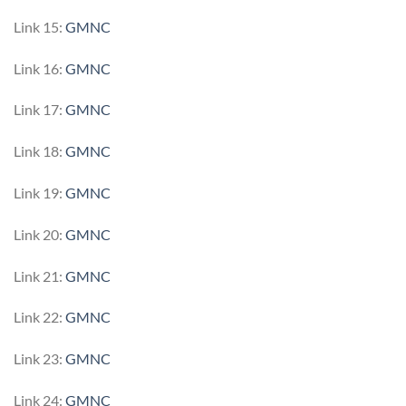
Link 15:
GMNC
Link 16:
GMNC
Link 17:
GMNC
Link 18:
GMNC
Link 19:
GMNC
Link 20:
GMNC
Link 21:
GMNC
Link 22:
GMNC
Link 23:
GMNC
Link 24:
GMNC