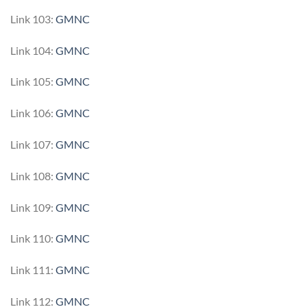
Link 103:
GMNC
Link 104:
GMNC
Link 105:
GMNC
Link 106:
GMNC
Link 107:
GMNC
Link 108:
GMNC
Link 109:
GMNC
Link 110:
GMNC
Link 111:
GMNC
Link 112:
GMNC