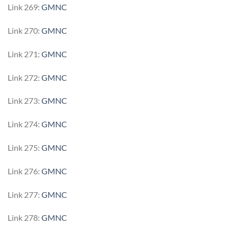
Link 269:
GMNC
Link 270:
GMNC
Link 271:
GMNC
Link 272:
GMNC
Link 273:
GMNC
Link 274:
GMNC
Link 275:
GMNC
Link 276:
GMNC
Link 277:
GMNC
Link 278:
GMNC