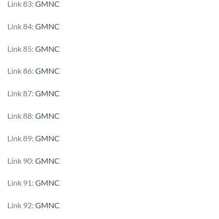
Link 83:
GMNC
Link 84:
GMNC
Link 85:
GMNC
Link 86:
GMNC
Link 87:
GMNC
Link 88:
GMNC
Link 89:
GMNC
Link 90:
GMNC
Link 91:
GMNC
Link 92:
GMNC