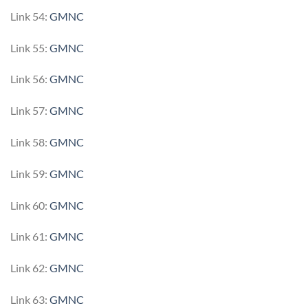
Link 54:
GMNC
Link 55:
GMNC
Link 56:
GMNC
Link 57:
GMNC
Link 58:
GMNC
Link 59:
GMNC
Link 60:
GMNC
Link 61:
GMNC
Link 62:
GMNC
Link 63:
GMNC