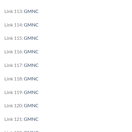
Link 113:
GMNC
Link 114:
GMNC
Link 115:
GMNC
Link 116:
GMNC
Link 117:
GMNC
Link 118:
GMNC
Link 119:
GMNC
Link 120:
GMNC
Link 121:
GMNC