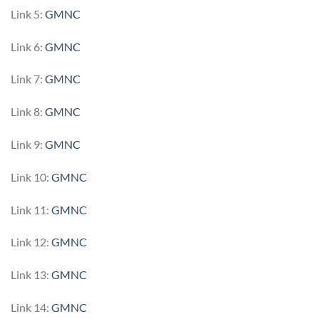
Link 5:
GMNC
Link 6:
GMNC
Link 7:
GMNC
Link 8:
GMNC
Link 9:
GMNC
Link 10:
GMNC
Link 11:
GMNC
Link 12:
GMNC
Link 13:
GMNC
Link 14:
GMNC