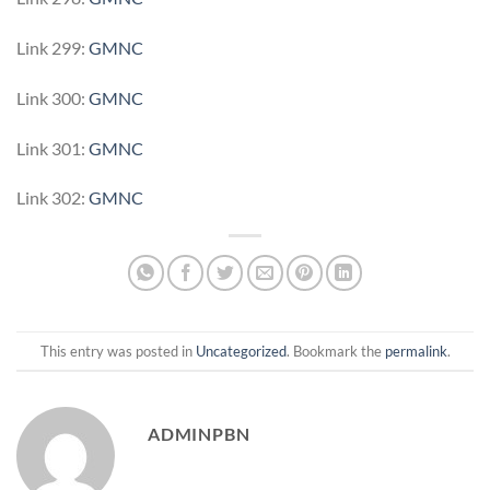
Link 299:
GMNC
Link 300:
GMNC
Link 301:
GMNC
Link 302:
GMNC
This entry was posted in
Uncategorized
. Bookmark the
permalink
.
ADMINPBN