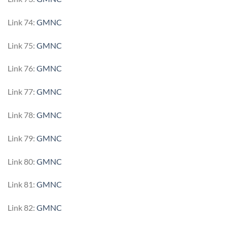
Link 74:
GMNC
Link 75:
GMNC
Link 76:
GMNC
Link 77:
GMNC
Link 78:
GMNC
Link 79:
GMNC
Link 80:
GMNC
Link 81:
GMNC
Link 82:
GMNC