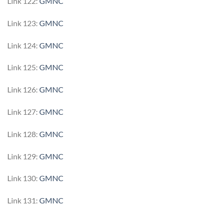
Link 122:
GMNC
Link 123:
GMNC
Link 124:
GMNC
Link 125:
GMNC
Link 126:
GMNC
Link 127:
GMNC
Link 128:
GMNC
Link 129:
GMNC
Link 130:
GMNC
Link 131:
GMNC