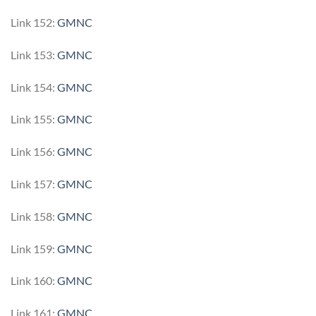
Link 152:
GMNC
Link 153:
GMNC
Link 154:
GMNC
Link 155:
GMNC
Link 156:
GMNC
Link 157:
GMNC
Link 158:
GMNC
Link 159:
GMNC
Link 160:
GMNC
Link 161:
GMNC