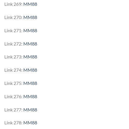
Link 269:
MM88
Link 270:
MM88
Link 271:
MM88
Link 272:
MM88
Link 273:
MM88
Link 274:
MM88
Link 275:
MM88
Link 276:
MM88
Link 277:
MM88
Link 278:
MM88