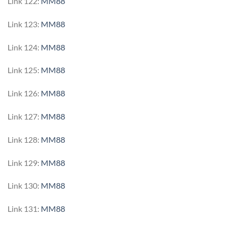
Link 122:
MM88
Link 123:
MM88
Link 124:
MM88
Link 125:
MM88
Link 126:
MM88
Link 127:
MM88
Link 128:
MM88
Link 129:
MM88
Link 130:
MM88
Link 131:
MM88