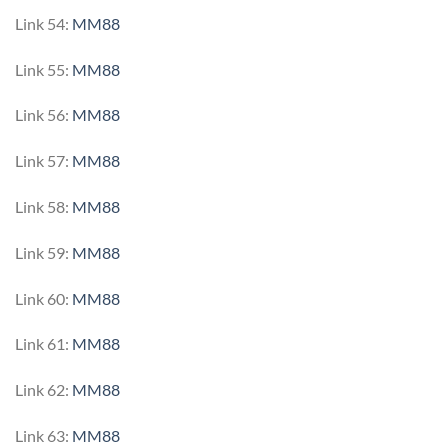
Link 54:
MM88
Link 55:
MM88
Link 56:
MM88
Link 57:
MM88
Link 58:
MM88
Link 59:
MM88
Link 60:
MM88
Link 61:
MM88
Link 62:
MM88
Link 63:
MM88