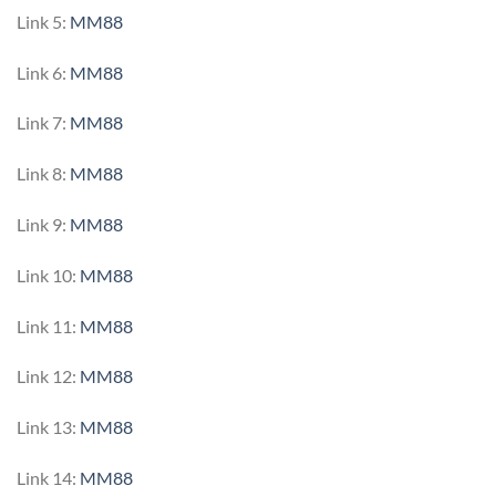
Link 5:
MM88
Link 6:
MM88
Link 7:
MM88
Link 8:
MM88
Link 9:
MM88
Link 10:
MM88
Link 11:
MM88
Link 12:
MM88
Link 13:
MM88
Link 14:
MM88