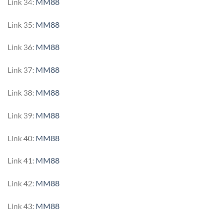
Link 34:
MM88
Link 35:
MM88
Link 36:
MM88
Link 37:
MM88
Link 38:
MM88
Link 39:
MM88
Link 40:
MM88
Link 41:
MM88
Link 42:
MM88
Link 43:
MM88