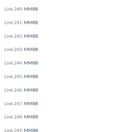
Link 240:
MM88
Link 241:
MM88
Link 242:
MM88
Link 243:
MM88
Link 244:
MM88
Link 245:
MM88
Link 246:
MM88
Link 247:
MM88
Link 248:
MM88
Link 249:
MM88