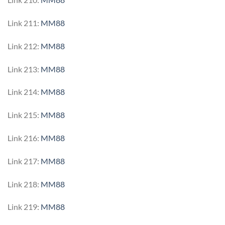
Link 211:
MM88
Link 212:
MM88
Link 213:
MM88
Link 214:
MM88
Link 215:
MM88
Link 216:
MM88
Link 217:
MM88
Link 218:
MM88
Link 219:
MM88