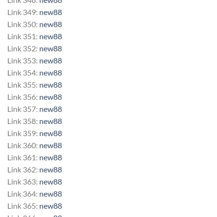
Link 349:
new88
Link 350:
new88
Link 351:
new88
Link 352:
new88
Link 353:
new88
Link 354:
new88
Link 355:
new88
Link 356:
new88
Link 357:
new88
Link 358:
new88
Link 359:
new88
Link 360:
new88
Link 361:
new88
Link 362:
new88
Link 363:
new88
Link 364:
new88
Link 365:
new88