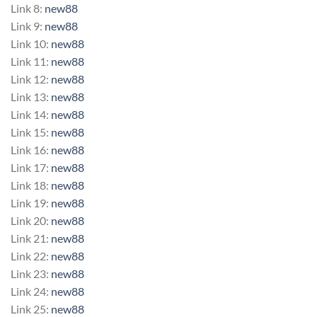
Link 8:
new88
Link 9:
new88
Link 10:
new88
Link 11:
new88
Link 12:
new88
Link 13:
new88
Link 14:
new88
Link 15:
new88
Link 16:
new88
Link 17:
new88
Link 18:
new88
Link 19:
new88
Link 20:
new88
Link 21:
new88
Link 22:
new88
Link 23:
new88
Link 24:
new88
Link 25:
new88