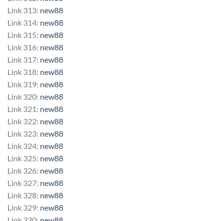
Link 313:
new88
Link 314:
new88
Link 315:
new88
Link 316:
new88
Link 317:
new88
Link 318:
new88
Link 319:
new88
Link 320:
new88
Link 321:
new88
Link 322:
new88
Link 323:
new88
Link 324:
new88
Link 325:
new88
Link 326:
new88
Link 327:
new88
Link 328:
new88
Link 329:
new88
Link 330:
new88