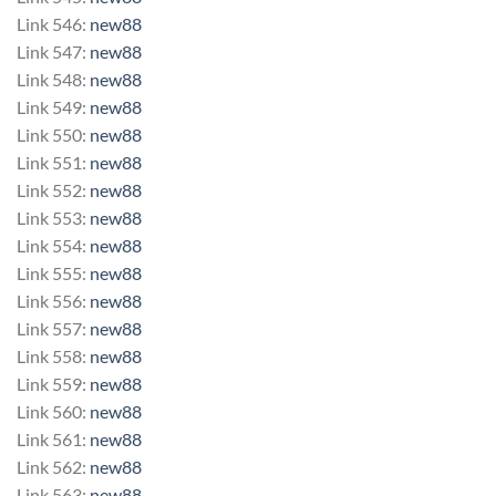
Link 546:
new88
Link 547:
new88
Link 548:
new88
Link 549:
new88
Link 550:
new88
Link 551:
new88
Link 552:
new88
Link 553:
new88
Link 554:
new88
Link 555:
new88
Link 556:
new88
Link 557:
new88
Link 558:
new88
Link 559:
new88
Link 560:
new88
Link 561:
new88
Link 562:
new88
Link 563:
new88