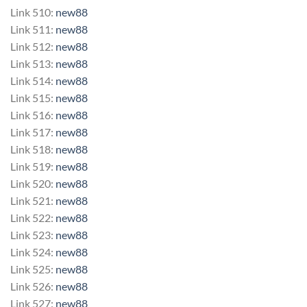
Link 510:
new88
Link 511:
new88
Link 512:
new88
Link 513:
new88
Link 514:
new88
Link 515:
new88
Link 516:
new88
Link 517:
new88
Link 518:
new88
Link 519:
new88
Link 520:
new88
Link 521:
new88
Link 522:
new88
Link 523:
new88
Link 524:
new88
Link 525:
new88
Link 526:
new88
Link 527:
new88