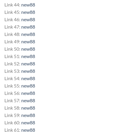
Link 44:
new88
Link 45:
new88
Link 46:
new88
Link 47:
new88
Link 48:
new88
Link 49:
new88
Link 50:
new88
Link 51:
new88
Link 52:
new88
Link 53:
new88
Link 54:
new88
Link 55:
new88
Link 56:
new88
Link 57:
new88
Link 58:
new88
Link 59:
new88
Link 60:
new88
Link 61:
new88