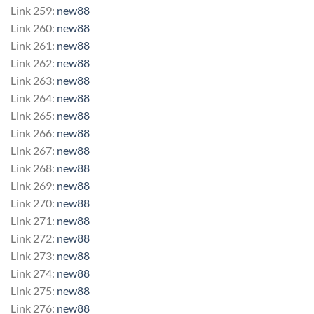
Link 259:
new88
Link 260:
new88
Link 261:
new88
Link 262:
new88
Link 263:
new88
Link 264:
new88
Link 265:
new88
Link 266:
new88
Link 267:
new88
Link 268:
new88
Link 269:
new88
Link 270:
new88
Link 271:
new88
Link 272:
new88
Link 273:
new88
Link 274:
new88
Link 275:
new88
Link 276:
new88