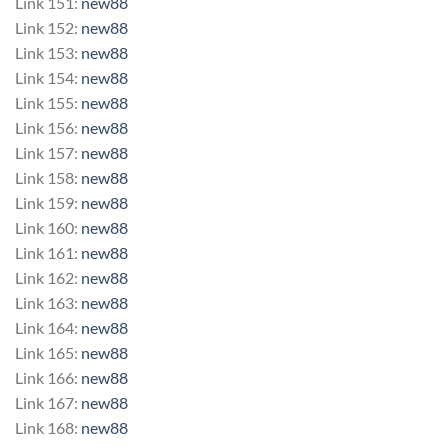
Link 151:
new88
Link 152:
new88
Link 153:
new88
Link 154:
new88
Link 155:
new88
Link 156:
new88
Link 157:
new88
Link 158:
new88
Link 159:
new88
Link 160:
new88
Link 161:
new88
Link 162:
new88
Link 163:
new88
Link 164:
new88
Link 165:
new88
Link 166:
new88
Link 167:
new88
Link 168:
new88