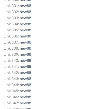
Link 331:
new88
Link 332:
new88
Link 333:
new88
Link 334:
new88
Link 335:
new88
Link 336:
new88
Link 337:
new88
Link 338:
new88
Link 339:
new88
Link 340:
new88
Link 341:
new88
Link 342:
new88
Link 343:
new88
Link 344:
new88
Link 345:
new88
Link 346:
new88
Link 347:
new88
Link 348:
new88