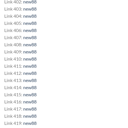
Link 402:
new88
Link 403:
new88
Link 404:
new88
Link 405:
new88
Link 406:
new88
Link 407:
new88
Link 408:
new88
Link 409:
new88
Link 410:
new88
Link 411:
new88
Link 412:
new88
Link 413:
new88
Link 414:
new88
Link 415:
new88
Link 416:
new88
Link 417:
new88
Link 418:
new88
Link 419:
new88