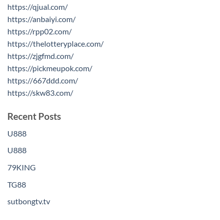
https://qjual.com/
https://anbaiyi.com/
https://rpp02.com/
https://thelotteryplace.com/
https://zjgfmd.com/
https://pickmeupok.com/
https://667ddd.com/
https://skw83.com/
Recent Posts
U888
U888
79KING
TG88
sutbongtv.tv