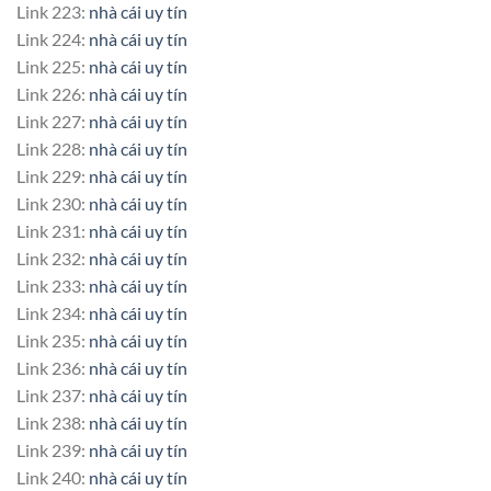
Link 223:
nhà cái uy tín
Link 224:
nhà cái uy tín
Link 225:
nhà cái uy tín
Link 226:
nhà cái uy tín
Link 227:
nhà cái uy tín
Link 228:
nhà cái uy tín
Link 229:
nhà cái uy tín
Link 230:
nhà cái uy tín
Link 231:
nhà cái uy tín
Link 232:
nhà cái uy tín
Link 233:
nhà cái uy tín
Link 234:
nhà cái uy tín
Link 235:
nhà cái uy tín
Link 236:
nhà cái uy tín
Link 237:
nhà cái uy tín
Link 238:
nhà cái uy tín
Link 239:
nhà cái uy tín
Link 240:
nhà cái uy tín