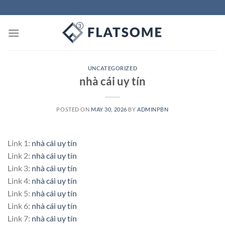
Skip
to
content
UNCATEGORIZED
nhà cái uy tín
POSTED ON
MAY 30, 2026
BY
ADMINPBN
Link 1:
nhà cái uy tín
Link 2:
nhà cái uy tín
Link 3:
nhà cái uy tín
Link 4:
nhà cái uy tín
Link 5:
nhà cái uy tín
Link 6:
nhà cái uy tín
Link 7:
nhà cái uy tín