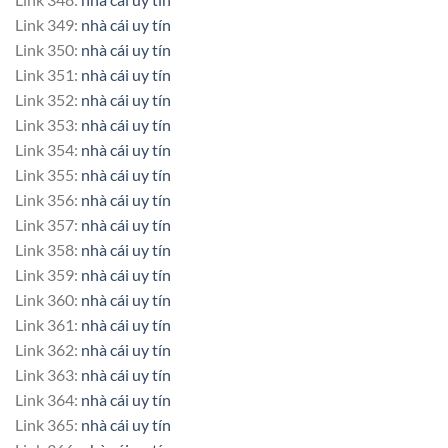
Link 349:
nhà cái uy tín
Link 350:
nhà cái uy tín
Link 351:
nhà cái uy tín
Link 352:
nhà cái uy tín
Link 353:
nhà cái uy tín
Link 354:
nhà cái uy tín
Link 355:
nhà cái uy tín
Link 356:
nhà cái uy tín
Link 357:
nhà cái uy tín
Link 358:
nhà cái uy tín
Link 359:
nhà cái uy tín
Link 360:
nhà cái uy tín
Link 361:
nhà cái uy tín
Link 362:
nhà cái uy tín
Link 363:
nhà cái uy tín
Link 364:
nhà cái uy tín
Link 365:
nhà cái uy tín