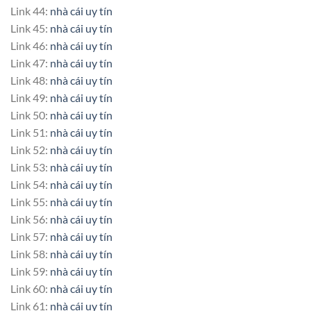
Link 44:
nhà cái uy tín
Link 45:
nhà cái uy tín
Link 46:
nhà cái uy tín
Link 47:
nhà cái uy tín
Link 48:
nhà cái uy tín
Link 49:
nhà cái uy tín
Link 50:
nhà cái uy tín
Link 51:
nhà cái uy tín
Link 52:
nhà cái uy tín
Link 53:
nhà cái uy tín
Link 54:
nhà cái uy tín
Link 55:
nhà cái uy tín
Link 56:
nhà cái uy tín
Link 57:
nhà cái uy tín
Link 58:
nhà cái uy tín
Link 59:
nhà cái uy tín
Link 60:
nhà cái uy tín
Link 61:
nhà cái uy tín