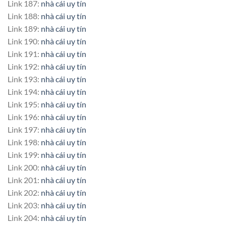
Link 187:
nhà cái uy tín
Link 188:
nhà cái uy tín
Link 189:
nhà cái uy tín
Link 190:
nhà cái uy tín
Link 191:
nhà cái uy tín
Link 192:
nhà cái uy tín
Link 193:
nhà cái uy tín
Link 194:
nhà cái uy tín
Link 195:
nhà cái uy tín
Link 196:
nhà cái uy tín
Link 197:
nhà cái uy tín
Link 198:
nhà cái uy tín
Link 199:
nhà cái uy tín
Link 200:
nhà cái uy tín
Link 201:
nhà cái uy tín
Link 202:
nhà cái uy tín
Link 203:
nhà cái uy tín
Link 204:
nhà cái uy tín