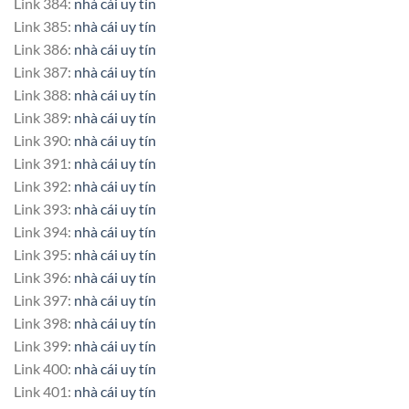
Link 384:
nhà cái uy tín
Link 385:
nhà cái uy tín
Link 386:
nhà cái uy tín
Link 387:
nhà cái uy tín
Link 388:
nhà cái uy tín
Link 389:
nhà cái uy tín
Link 390:
nhà cái uy tín
Link 391:
nhà cái uy tín
Link 392:
nhà cái uy tín
Link 393:
nhà cái uy tín
Link 394:
nhà cái uy tín
Link 395:
nhà cái uy tín
Link 396:
nhà cái uy tín
Link 397:
nhà cái uy tín
Link 398:
nhà cái uy tín
Link 399:
nhà cái uy tín
Link 400:
nhà cái uy tín
Link 401:
nhà cái uy tín