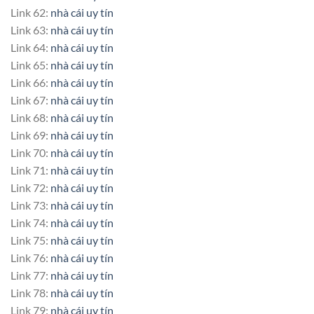
Link 62:
nhà cái uy tín
Link 63:
nhà cái uy tín
Link 64:
nhà cái uy tín
Link 65:
nhà cái uy tín
Link 66:
nhà cái uy tín
Link 67:
nhà cái uy tín
Link 68:
nhà cái uy tín
Link 69:
nhà cái uy tín
Link 70:
nhà cái uy tín
Link 71:
nhà cái uy tín
Link 72:
nhà cái uy tín
Link 73:
nhà cái uy tín
Link 74:
nhà cái uy tín
Link 75:
nhà cái uy tín
Link 76:
nhà cái uy tín
Link 77:
nhà cái uy tín
Link 78:
nhà cái uy tín
Link 79:
nhà cái uy tín