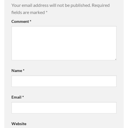
Your email address will not be published.
Required
fields are marked
*
Comment
*
Name
*
Email
*
Website