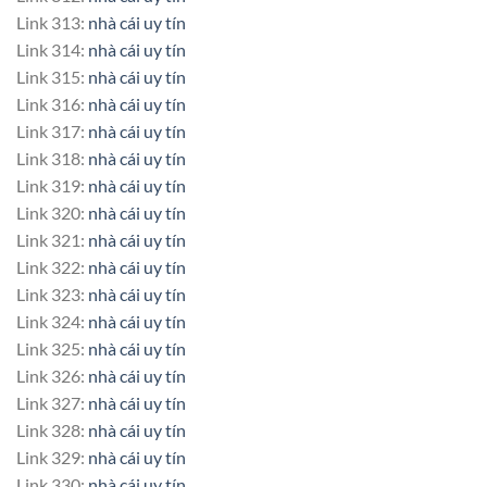
Link 313:
nhà cái uy tín
Link 314:
nhà cái uy tín
Link 315:
nhà cái uy tín
Link 316:
nhà cái uy tín
Link 317:
nhà cái uy tín
Link 318:
nhà cái uy tín
Link 319:
nhà cái uy tín
Link 320:
nhà cái uy tín
Link 321:
nhà cái uy tín
Link 322:
nhà cái uy tín
Link 323:
nhà cái uy tín
Link 324:
nhà cái uy tín
Link 325:
nhà cái uy tín
Link 326:
nhà cái uy tín
Link 327:
nhà cái uy tín
Link 328:
nhà cái uy tín
Link 329:
nhà cái uy tín
Link 330:
nhà cái uy tín