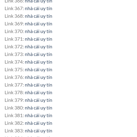
Link 366:
nhà cái uy tín
Link 367:
nhà cái uy tín
Link 368:
nhà cái uy tín
Link 369:
nhà cái uy tín
Link 370:
nhà cái uy tín
Link 371:
nhà cái uy tín
Link 372:
nhà cái uy tín
Link 373:
nhà cái uy tín
Link 374:
nhà cái uy tín
Link 375:
nhà cái uy tín
Link 376:
nhà cái uy tín
Link 377:
nhà cái uy tín
Link 378:
nhà cái uy tín
Link 379:
nhà cái uy tín
Link 380:
nhà cái uy tín
Link 381:
nhà cái uy tín
Link 382:
nhà cái uy tín
Link 383:
nhà cái uy tín