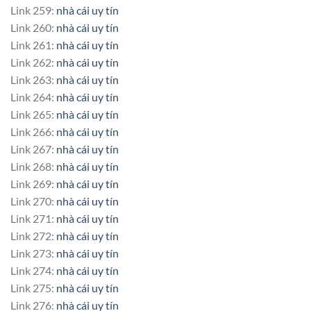
Link 259:
nhà cái uy tín
Link 260:
nhà cái uy tín
Link 261:
nhà cái uy tín
Link 262:
nhà cái uy tín
Link 263:
nhà cái uy tín
Link 264:
nhà cái uy tín
Link 265:
nhà cái uy tín
Link 266:
nhà cái uy tín
Link 267:
nhà cái uy tín
Link 268:
nhà cái uy tín
Link 269:
nhà cái uy tín
Link 270:
nhà cái uy tín
Link 271:
nhà cái uy tín
Link 272:
nhà cái uy tín
Link 273:
nhà cái uy tín
Link 274:
nhà cái uy tín
Link 275:
nhà cái uy tín
Link 276:
nhà cái uy tín