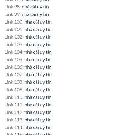
Link 98:
nhà cái uy tín
Link 99:
nhà cái uy tín
Link 100:
nhà cái uy tín
Link 101:
nhà cái uy tín
Link 102:
nhà cái uy tín
Link 103:
nhà cái uy tín
Link 104:
nhà cái uy tín
Link 105:
nhà cái uy tín
Link 106:
nhà cái uy tín
Link 107:
nhà cái uy tín
Link 108:
nhà cái uy tín
Link 109:
nhà cái uy tín
Link 110:
nhà cái uy tín
Link 111:
nhà cái uy tín
Link 112:
nhà cái uy tín
Link 113:
nhà cái uy tín
Link 114:
nhà cái uy tín
Link 115:
nhà cái uy tín