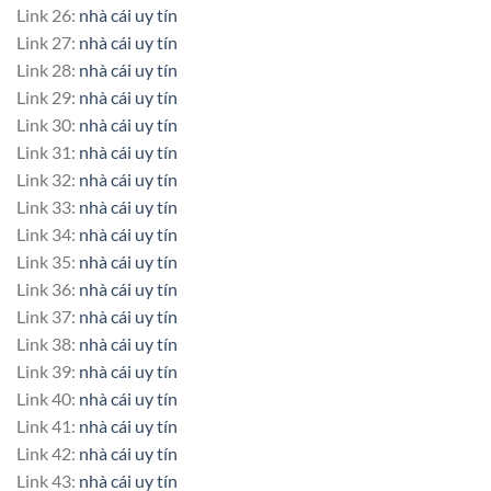
Link 26:
nhà cái uy tín
Link 27:
nhà cái uy tín
Link 28:
nhà cái uy tín
Link 29:
nhà cái uy tín
Link 30:
nhà cái uy tín
Link 31:
nhà cái uy tín
Link 32:
nhà cái uy tín
Link 33:
nhà cái uy tín
Link 34:
nhà cái uy tín
Link 35:
nhà cái uy tín
Link 36:
nhà cái uy tín
Link 37:
nhà cái uy tín
Link 38:
nhà cái uy tín
Link 39:
nhà cái uy tín
Link 40:
nhà cái uy tín
Link 41:
nhà cái uy tín
Link 42:
nhà cái uy tín
Link 43:
nhà cái uy tín