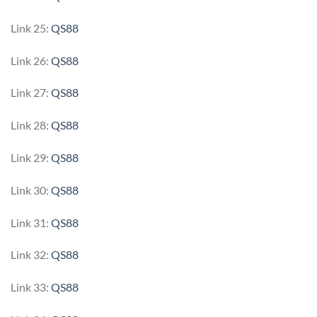
Link 25:
QS88
Link 26:
QS88
Link 27:
QS88
Link 28:
QS88
Link 29:
QS88
Link 30:
QS88
Link 31:
QS88
Link 32:
QS88
Link 33:
QS88