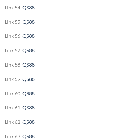
Link 54:
QS88
Link 55:
QS88
Link 56:
QS88
Link 57:
QS88
Link 58:
QS88
Link 59:
QS88
Link 60:
QS88
Link 61:
QS88
Link 62:
QS88
Link 63:
QS88