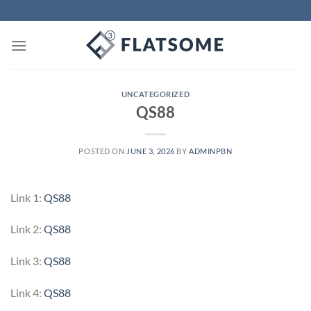
Skip
to
content
UNCATEGORIZED
QS88
POSTED ON
JUNE 3, 2026
BY
ADMINPBN
Link 1:
QS88
Link 2:
QS88
Link 3:
QS88
Link 4:
QS88