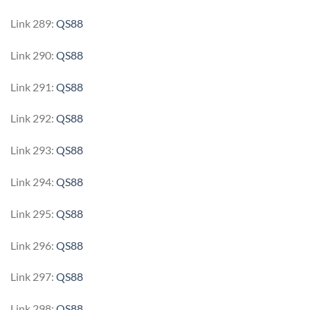
Link 289:
QS88
Link 290:
QS88
Link 291:
QS88
Link 292:
QS88
Link 293:
QS88
Link 294:
QS88
Link 295:
QS88
Link 296:
QS88
Link 297:
QS88
Link 298:
QS88