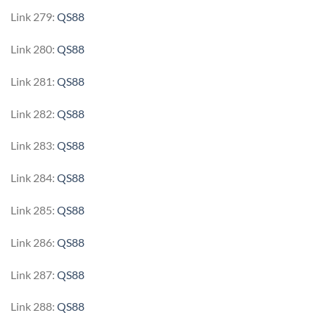
Link 279:
QS88
Link 280:
QS88
Link 281:
QS88
Link 282:
QS88
Link 283:
QS88
Link 284:
QS88
Link 285:
QS88
Link 286:
QS88
Link 287:
QS88
Link 288:
QS88