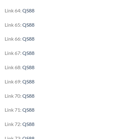
Link 64:
QS88
Link 65:
QS88
Link 66:
QS88
Link 67:
QS88
Link 68:
QS88
Link 69:
QS88
Link 70:
QS88
Link 71:
QS88
Link 72:
QS88
Link 73:
QS88