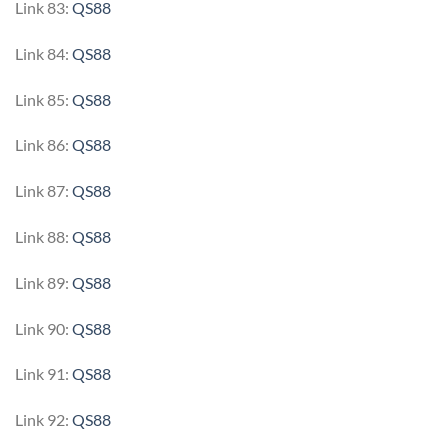
Link 83:
QS88
Link 84:
QS88
Link 85:
QS88
Link 86:
QS88
Link 87:
QS88
Link 88:
QS88
Link 89:
QS88
Link 90:
QS88
Link 91:
QS88
Link 92:
QS88