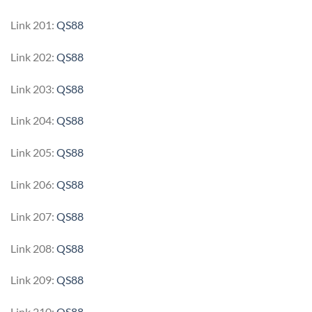
Link 201:
QS88
Link 202:
QS88
Link 203:
QS88
Link 204:
QS88
Link 205:
QS88
Link 206:
QS88
Link 207:
QS88
Link 208:
QS88
Link 209:
QS88
Link 210:
QS88