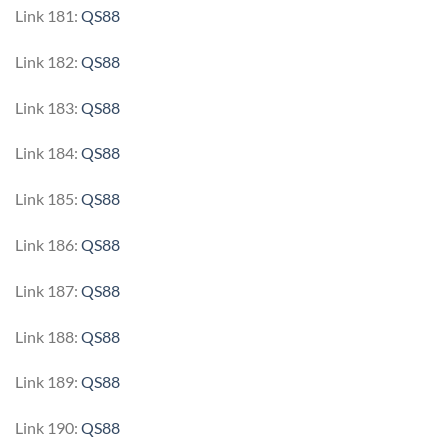
Link 181:
QS88
Link 182:
QS88
Link 183:
QS88
Link 184:
QS88
Link 185:
QS88
Link 186:
QS88
Link 187:
QS88
Link 188:
QS88
Link 189:
QS88
Link 190:
QS88