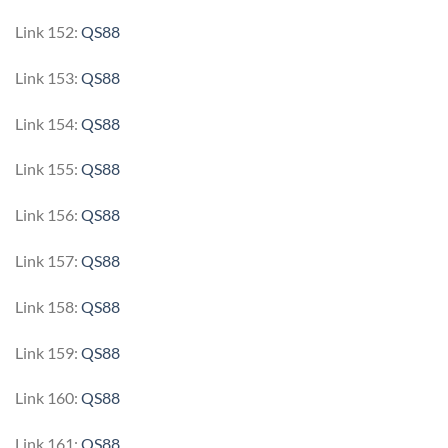
Link 152:
QS88
Link 153:
QS88
Link 154:
QS88
Link 155:
QS88
Link 156:
QS88
Link 157:
QS88
Link 158:
QS88
Link 159:
QS88
Link 160:
QS88
Link 161:
QS88