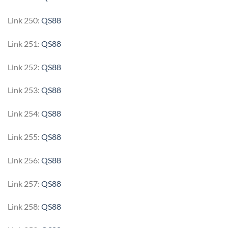
Link 250:
QS88
Link 251:
QS88
Link 252:
QS88
Link 253:
QS88
Link 254:
QS88
Link 255:
QS88
Link 256:
QS88
Link 257:
QS88
Link 258:
QS88