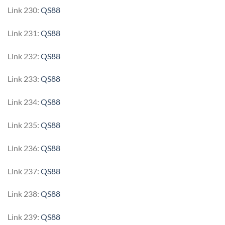
Link 230:
QS88
Link 231:
QS88
Link 232:
QS88
Link 233:
QS88
Link 234:
QS88
Link 235:
QS88
Link 236:
QS88
Link 237:
QS88
Link 238:
QS88
Link 239:
QS88