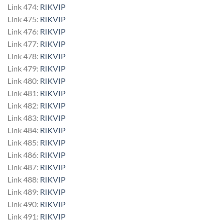
Link 474:
RIKVIP
Link 475:
RIKVIP
Link 476:
RIKVIP
Link 477:
RIKVIP
Link 478:
RIKVIP
Link 479:
RIKVIP
Link 480:
RIKVIP
Link 481:
RIKVIP
Link 482:
RIKVIP
Link 483:
RIKVIP
Link 484:
RIKVIP
Link 485:
RIKVIP
Link 486:
RIKVIP
Link 487:
RIKVIP
Link 488:
RIKVIP
Link 489:
RIKVIP
Link 490:
RIKVIP
Link 491:
RIKVIP