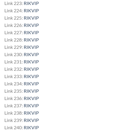
Link 223:
RIKVIP
Link 224:
RIKVIP
Link 225:
RIKVIP
Link 226:
RIKVIP
Link 227:
RIKVIP
Link 228:
RIKVIP
Link 229:
RIKVIP
Link 230:
RIKVIP
Link 231:
RIKVIP
Link 232:
RIKVIP
Link 233:
RIKVIP
Link 234:
RIKVIP
Link 235:
RIKVIP
Link 236:
RIKVIP
Link 237:
RIKVIP
Link 238:
RIKVIP
Link 239:
RIKVIP
Link 240:
RIKVIP