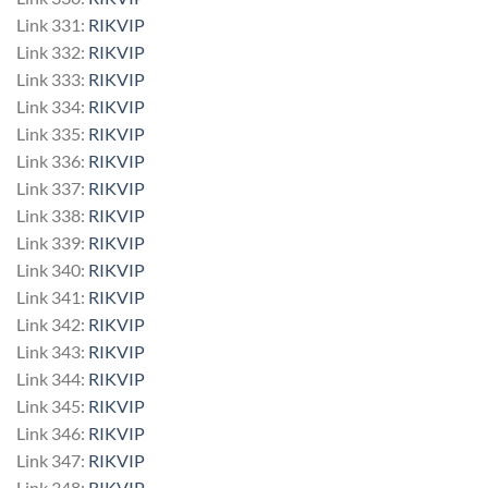
Link 331:
RIKVIP
Link 332:
RIKVIP
Link 333:
RIKVIP
Link 334:
RIKVIP
Link 335:
RIKVIP
Link 336:
RIKVIP
Link 337:
RIKVIP
Link 338:
RIKVIP
Link 339:
RIKVIP
Link 340:
RIKVIP
Link 341:
RIKVIP
Link 342:
RIKVIP
Link 343:
RIKVIP
Link 344:
RIKVIP
Link 345:
RIKVIP
Link 346:
RIKVIP
Link 347:
RIKVIP
Link 348:
RIKVIP