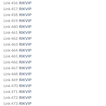
Link 456:
RIKVIP
Link 457:
RIKVIP
Link 458:
RIKVIP
Link 459:
RIKVIP
Link 460:
RIKVIP
Link 461:
RIKVIP
Link 462:
RIKVIP
Link 463:
RIKVIP
Link 464:
RIKVIP
Link 465:
RIKVIP
Link 466:
RIKVIP
Link 467:
RIKVIP
Link 468:
RIKVIP
Link 469:
RIKVIP
Link 470:
RIKVIP
Link 471:
RIKVIP
Link 472:
RIKVIP
Link 473:
RIKVIP