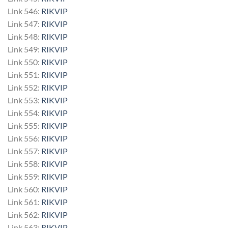
Link 546:
RIKVIP
Link 547:
RIKVIP
Link 548:
RIKVIP
Link 549:
RIKVIP
Link 550:
RIKVIP
Link 551:
RIKVIP
Link 552:
RIKVIP
Link 553:
RIKVIP
Link 554:
RIKVIP
Link 555:
RIKVIP
Link 556:
RIKVIP
Link 557:
RIKVIP
Link 558:
RIKVIP
Link 559:
RIKVIP
Link 560:
RIKVIP
Link 561:
RIKVIP
Link 562:
RIKVIP
Link 563:
RIKVIP