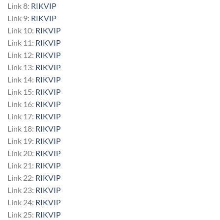
Link 8:
RIKVIP
Link 9:
RIKVIP
Link 10:
RIKVIP
Link 11:
RIKVIP
Link 12:
RIKVIP
Link 13:
RIKVIP
Link 14:
RIKVIP
Link 15:
RIKVIP
Link 16:
RIKVIP
Link 17:
RIKVIP
Link 18:
RIKVIP
Link 19:
RIKVIP
Link 20:
RIKVIP
Link 21:
RIKVIP
Link 22:
RIKVIP
Link 23:
RIKVIP
Link 24:
RIKVIP
Link 25:
RIKVIP