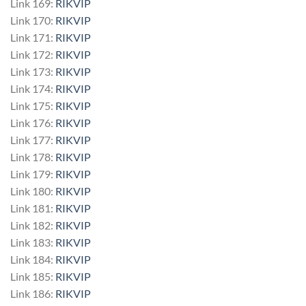
Link 169:
RIKVIP
Link 170:
RIKVIP
Link 171:
RIKVIP
Link 172:
RIKVIP
Link 173:
RIKVIP
Link 174:
RIKVIP
Link 175:
RIKVIP
Link 176:
RIKVIP
Link 177:
RIKVIP
Link 178:
RIKVIP
Link 179:
RIKVIP
Link 180:
RIKVIP
Link 181:
RIKVIP
Link 182:
RIKVIP
Link 183:
RIKVIP
Link 184:
RIKVIP
Link 185:
RIKVIP
Link 186:
RIKVIP