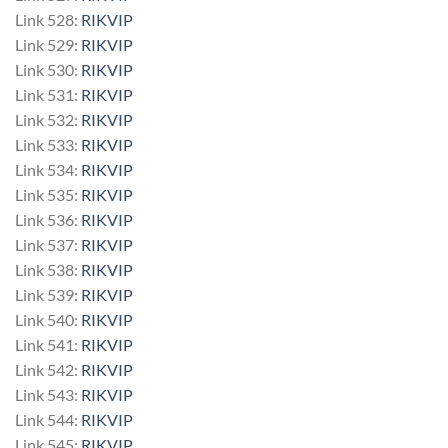
Link 528:
RIKVIP
Link 529:
RIKVIP
Link 530:
RIKVIP
Link 531:
RIKVIP
Link 532:
RIKVIP
Link 533:
RIKVIP
Link 534:
RIKVIP
Link 535:
RIKVIP
Link 536:
RIKVIP
Link 537:
RIKVIP
Link 538:
RIKVIP
Link 539:
RIKVIP
Link 540:
RIKVIP
Link 541:
RIKVIP
Link 542:
RIKVIP
Link 543:
RIKVIP
Link 544:
RIKVIP
Link 545:
RIKVIP