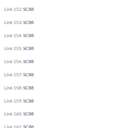
Link 152:
SC88
Link 153:
SC88
Link 154:
SC88
Link 155:
SC88
Link 156:
SC88
Link 157:
SC88
Link 158:
SC88
Link 159:
SC88
Link 160:
SC88
Link 161:
SC88