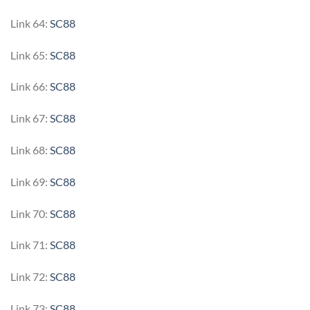
Link 64:
SC88
Link 65:
SC88
Link 66:
SC88
Link 67:
SC88
Link 68:
SC88
Link 69:
SC88
Link 70:
SC88
Link 71:
SC88
Link 72:
SC88
Link 73:
SC88