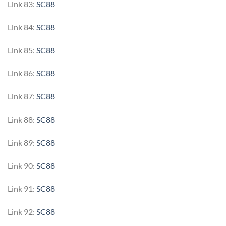
Link 83:
SC88
Link 84:
SC88
Link 85:
SC88
Link 86:
SC88
Link 87:
SC88
Link 88:
SC88
Link 89:
SC88
Link 90:
SC88
Link 91:
SC88
Link 92:
SC88