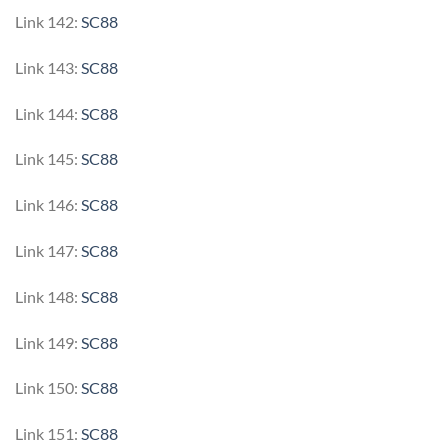
Link 142:
SC88
Link 143:
SC88
Link 144:
SC88
Link 145:
SC88
Link 146:
SC88
Link 147:
SC88
Link 148:
SC88
Link 149:
SC88
Link 150:
SC88
Link 151:
SC88