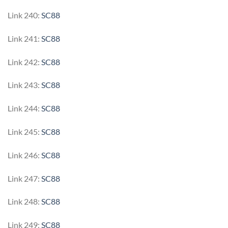
Link 240:
SC88
Link 241:
SC88
Link 242:
SC88
Link 243:
SC88
Link 244:
SC88
Link 245:
SC88
Link 246:
SC88
Link 247:
SC88
Link 248:
SC88
Link 249:
SC88