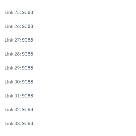
Link 25:
SC88
Link 26:
SC88
Link 27:
SC88
Link 28:
SC88
Link 29:
SC88
Link 30:
SC88
Link 31:
SC88
Link 32:
SC88
Link 33:
SC88