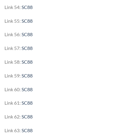
Link 54:
SC88
Link 55:
SC88
Link 56:
SC88
Link 57:
SC88
Link 58:
SC88
Link 59:
SC88
Link 60:
SC88
Link 61:
SC88
Link 62:
SC88
Link 63:
SC88