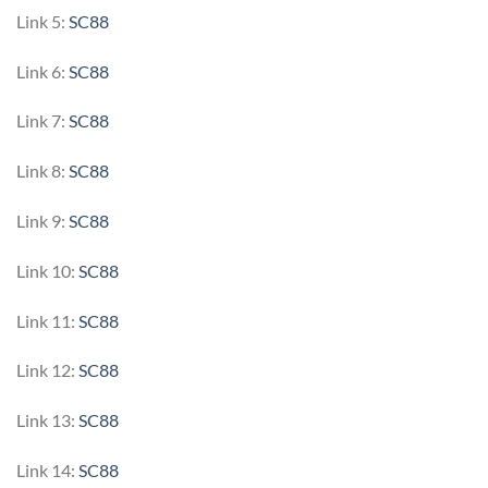
Link 5:
SC88
Link 6:
SC88
Link 7:
SC88
Link 8:
SC88
Link 9:
SC88
Link 10:
SC88
Link 11:
SC88
Link 12:
SC88
Link 13:
SC88
Link 14:
SC88