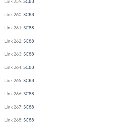
Link 259:
SC88
Link 260:
SC88
Link 261:
SC88
Link 262:
SC88
Link 263:
SC88
Link 264:
SC88
Link 265:
SC88
Link 266:
SC88
Link 267:
SC88
Link 268:
SC88