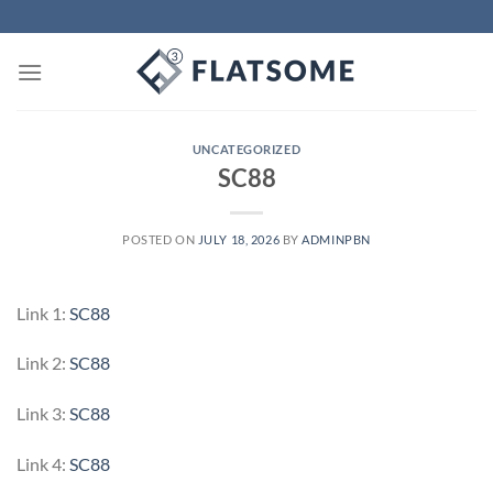
Skip
to
content
UNCATEGORIZED
SC88
POSTED ON
JULY 18, 2026
BY
ADMINPBN
Link 1:
SC88
Link 2:
SC88
Link 3:
SC88
Link 4:
SC88