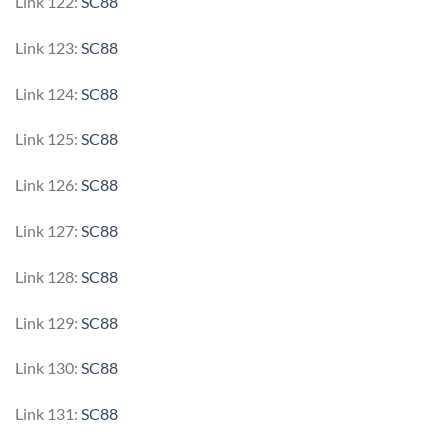
Link 122:
SC88
Link 123:
SC88
Link 124:
SC88
Link 125:
SC88
Link 126:
SC88
Link 127:
SC88
Link 128:
SC88
Link 129:
SC88
Link 130:
SC88
Link 131:
SC88