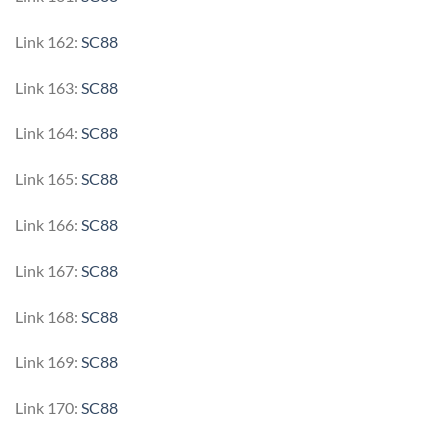
Link 162:
SC88
Link 163:
SC88
Link 164:
SC88
Link 165:
SC88
Link 166:
SC88
Link 167:
SC88
Link 168:
SC88
Link 169:
SC88
Link 170:
SC88