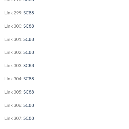
Link 299:
SC88
Link 300:
SC88
Link 301:
SC88
Link 302:
SC88
Link 303:
SC88
Link 304:
SC88
Link 305:
SC88
Link 306:
SC88
Link 307:
SC88