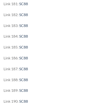
Link 181:
SC88
Link 182:
SC88
Link 183:
SC88
Link 184:
SC88
Link 185:
SC88
Link 186:
SC88
Link 187:
SC88
Link 188:
SC88
Link 189:
SC88
Link 190:
SC88