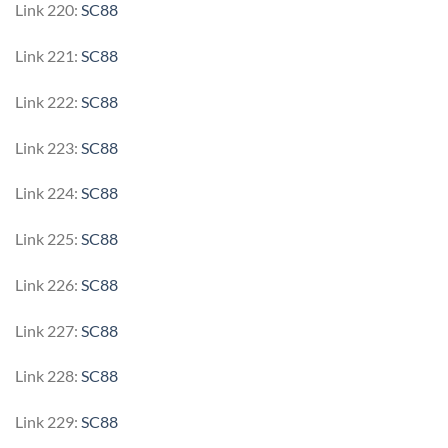
Link 220:
SC88
Link 221:
SC88
Link 222:
SC88
Link 223:
SC88
Link 224:
SC88
Link 225:
SC88
Link 226:
SC88
Link 227:
SC88
Link 228:
SC88
Link 229:
SC88