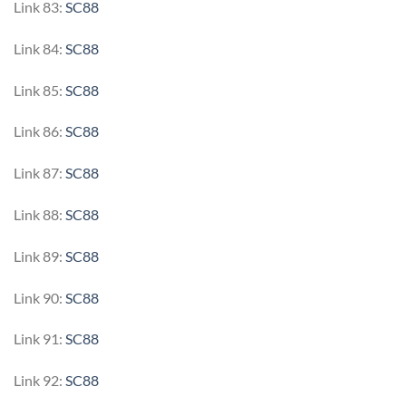
Link 83:
SC88
Link 84:
SC88
Link 85:
SC88
Link 86:
SC88
Link 87:
SC88
Link 88:
SC88
Link 89:
SC88
Link 90:
SC88
Link 91:
SC88
Link 92:
SC88