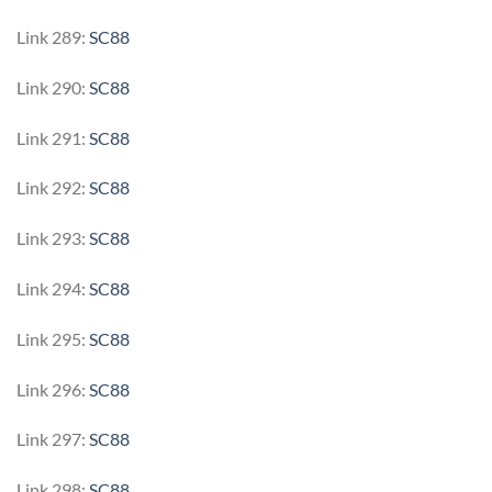
Link 289:
SC88
Link 290:
SC88
Link 291:
SC88
Link 292:
SC88
Link 293:
SC88
Link 294:
SC88
Link 295:
SC88
Link 296:
SC88
Link 297:
SC88
Link 298:
SC88