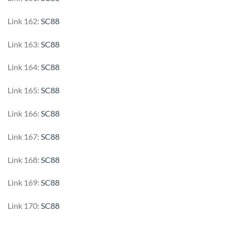
Link 162:
SC88
Link 163:
SC88
Link 164:
SC88
Link 165:
SC88
Link 166:
SC88
Link 167:
SC88
Link 168:
SC88
Link 169:
SC88
Link 170:
SC88