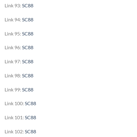
Link 93:
SC88
Link 94:
SC88
Link 95:
SC88
Link 96:
SC88
Link 97:
SC88
Link 98:
SC88
Link 99:
SC88
Link 100:
SC88
Link 101:
SC88
Link 102:
SC88