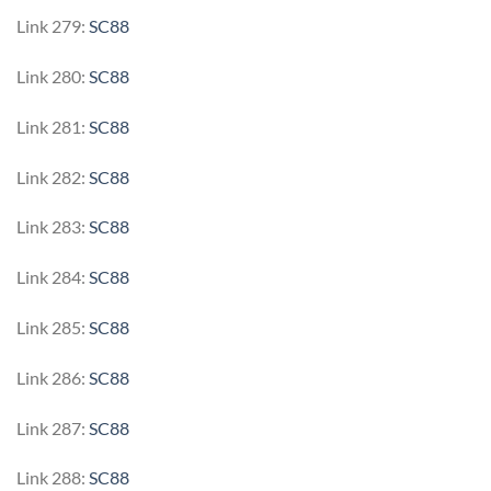
Link 279:
SC88
Link 280:
SC88
Link 281:
SC88
Link 282:
SC88
Link 283:
SC88
Link 284:
SC88
Link 285:
SC88
Link 286:
SC88
Link 287:
SC88
Link 288:
SC88