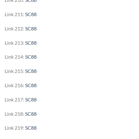
Link 211:
SC88
Link 212:
SC88
Link 213:
SC88
Link 214:
SC88
Link 215:
SC88
Link 216:
SC88
Link 217:
SC88
Link 218:
SC88
Link 219:
SC88