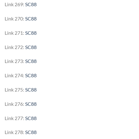
Link 269:
SC88
Link 270:
SC88
Link 271:
SC88
Link 272:
SC88
Link 273:
SC88
Link 274:
SC88
Link 275:
SC88
Link 276:
SC88
Link 277:
SC88
Link 278:
SC88