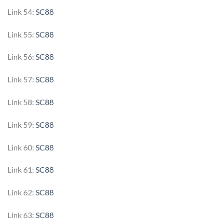
Link 54:
SC88
Link 55:
SC88
Link 56:
SC88
Link 57:
SC88
Link 58:
SC88
Link 59:
SC88
Link 60:
SC88
Link 61:
SC88
Link 62:
SC88
Link 63:
SC88