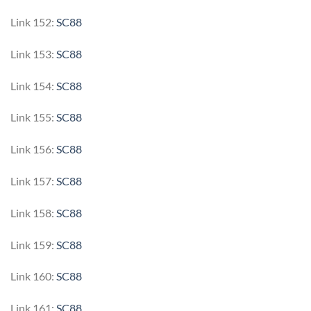
Link 152:
SC88
Link 153:
SC88
Link 154:
SC88
Link 155:
SC88
Link 156:
SC88
Link 157:
SC88
Link 158:
SC88
Link 159:
SC88
Link 160:
SC88
Link 161:
SC88