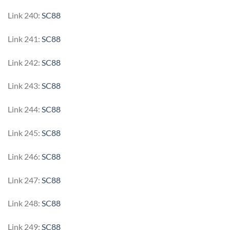
Link 240:
SC88
Link 241:
SC88
Link 242:
SC88
Link 243:
SC88
Link 244:
SC88
Link 245:
SC88
Link 246:
SC88
Link 247:
SC88
Link 248:
SC88
Link 249:
SC88