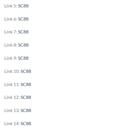
Link 5:
SC88
Link 6:
SC88
Link 7:
SC88
Link 8:
SC88
Link 9:
SC88
Link 10:
SC88
Link 11:
SC88
Link 12:
SC88
Link 13:
SC88
Link 14:
SC88