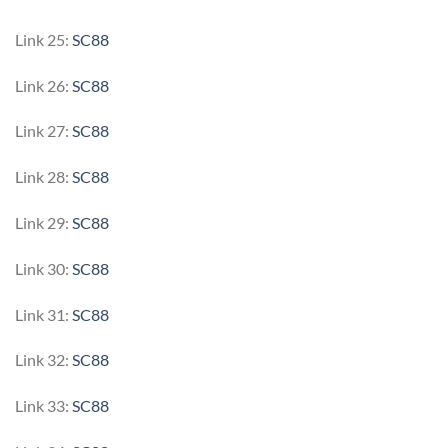
Link 25:
SC88
Link 26:
SC88
Link 27:
SC88
Link 28:
SC88
Link 29:
SC88
Link 30:
SC88
Link 31:
SC88
Link 32:
SC88
Link 33:
SC88