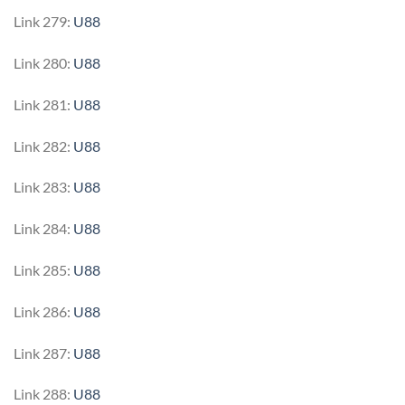
Link 279:
U88
Link 280:
U88
Link 281:
U88
Link 282:
U88
Link 283:
U88
Link 284:
U88
Link 285:
U88
Link 286:
U88
Link 287:
U88
Link 288:
U88