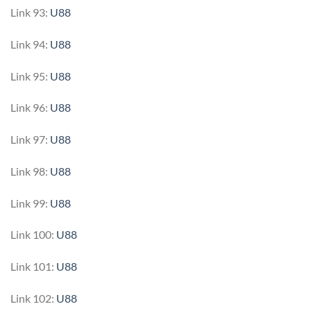
Link 93:
U88
Link 94:
U88
Link 95:
U88
Link 96:
U88
Link 97:
U88
Link 98:
U88
Link 99:
U88
Link 100:
U88
Link 101:
U88
Link 102:
U88