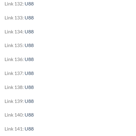
Link 132:
U88
Link 133:
U88
Link 134:
U88
Link 135:
U88
Link 136:
U88
Link 137:
U88
Link 138:
U88
Link 139:
U88
Link 140:
U88
Link 141:
U88