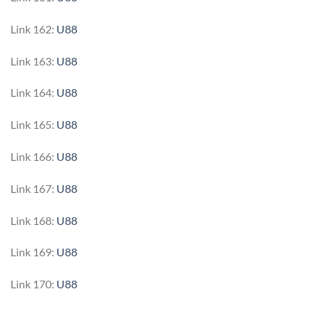
Link 162:
U88
Link 163:
U88
Link 164:
U88
Link 165:
U88
Link 166:
U88
Link 167:
U88
Link 168:
U88
Link 169:
U88
Link 170:
U88