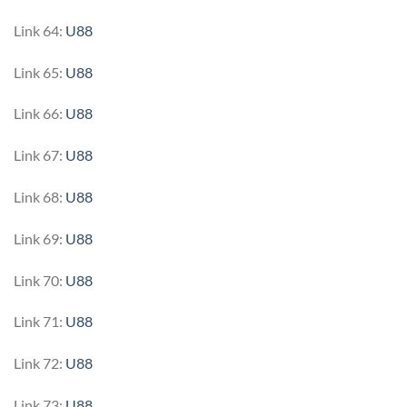
Link 64:
U88
Link 65:
U88
Link 66:
U88
Link 67:
U88
Link 68:
U88
Link 69:
U88
Link 70:
U88
Link 71:
U88
Link 72:
U88
Link 73:
U88