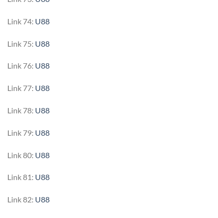
Link 74:
U88
Link 75:
U88
Link 76:
U88
Link 77:
U88
Link 78:
U88
Link 79:
U88
Link 80:
U88
Link 81:
U88
Link 82:
U88