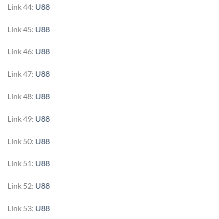
Link 44:
U88
Link 45:
U88
Link 46:
U88
Link 47:
U88
Link 48:
U88
Link 49:
U88
Link 50:
U88
Link 51:
U88
Link 52:
U88
Link 53:
U88