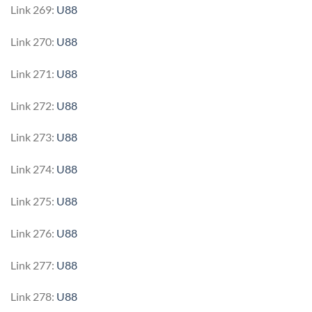
Link 269:
U88
Link 270:
U88
Link 271:
U88
Link 272:
U88
Link 273:
U88
Link 274:
U88
Link 275:
U88
Link 276:
U88
Link 277:
U88
Link 278:
U88