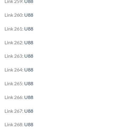
Link 259:
U88
Link 260:
U88
Link 261:
U88
Link 262:
U88
Link 263:
U88
Link 264:
U88
Link 265:
U88
Link 266:
U88
Link 267:
U88
Link 268:
U88