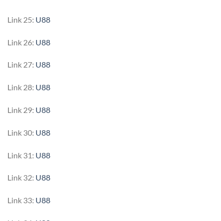
Link 25:
U88
Link 26:
U88
Link 27:
U88
Link 28:
U88
Link 29:
U88
Link 30:
U88
Link 31:
U88
Link 32:
U88
Link 33:
U88