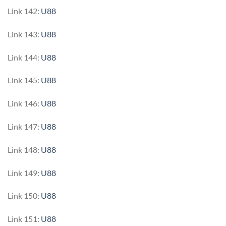
Link 142:
U88
Link 143:
U88
Link 144:
U88
Link 145:
U88
Link 146:
U88
Link 147:
U88
Link 148:
U88
Link 149:
U88
Link 150:
U88
Link 151:
U88