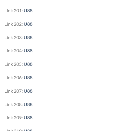
Link 201:
U88
Link 202:
U88
Link 203:
U88
Link 204:
U88
Link 205:
U88
Link 206:
U88
Link 207:
U88
Link 208:
U88
Link 209:
U88
Link 210:
U88