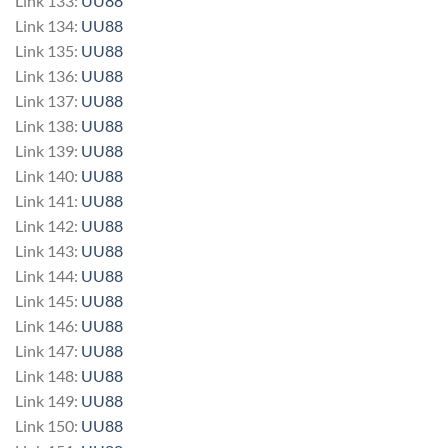
Link 133:
UU88
Link 134:
UU88
Link 135:
UU88
Link 136:
UU88
Link 137:
UU88
Link 138:
UU88
Link 139:
UU88
Link 140:
UU88
Link 141:
UU88
Link 142:
UU88
Link 143:
UU88
Link 144:
UU88
Link 145:
UU88
Link 146:
UU88
Link 147:
UU88
Link 148:
UU88
Link 149:
UU88
Link 150:
UU88