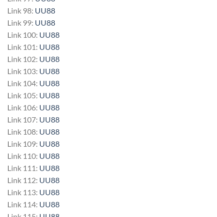
Link 98:
UU88
Link 99:
UU88
Link 100:
UU88
Link 101:
UU88
Link 102:
UU88
Link 103:
UU88
Link 104:
UU88
Link 105:
UU88
Link 106:
UU88
Link 107:
UU88
Link 108:
UU88
Link 109:
UU88
Link 110:
UU88
Link 111:
UU88
Link 112:
UU88
Link 113:
UU88
Link 114:
UU88
Link 115:
UU88