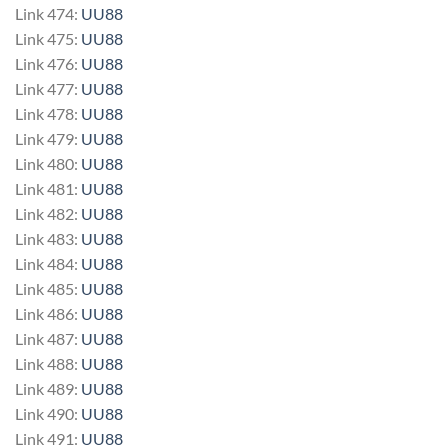
Link 474:
UU88
Link 475:
UU88
Link 476:
UU88
Link 477:
UU88
Link 478:
UU88
Link 479:
UU88
Link 480:
UU88
Link 481:
UU88
Link 482:
UU88
Link 483:
UU88
Link 484:
UU88
Link 485:
UU88
Link 486:
UU88
Link 487:
UU88
Link 488:
UU88
Link 489:
UU88
Link 490:
UU88
Link 491:
UU88