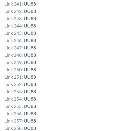
Link 241:
UU88
Link 242:
UU88
Link 243:
UU88
Link 244:
UU88
Link 245:
UU88
Link 246:
UU88
Link 247:
UU88
Link 248:
UU88
Link 249:
UU88
Link 250:
UU88
Link 251:
UU88
Link 252:
UU88
Link 253:
UU88
Link 254:
UU88
Link 255:
UU88
Link 256:
UU88
Link 257:
UU88
Link 258:
UU88