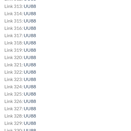
Link 313:
UU88
Link 314:
UU88
Link 315:
UU88
Link 316:
UU88
Link 317:
UU88
Link 318:
UU88
Link 319:
UU88
Link 320:
UU88
Link 321:
UU88
Link 322:
UU88
Link 323:
UU88
Link 324:
UU88
Link 325:
UU88
Link 326:
UU88
Link 327:
UU88
Link 328:
UU88
Link 329:
UU88
Link 330:
UU88