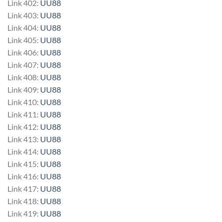
Link 402:
UU88
Link 403:
UU88
Link 404:
UU88
Link 405:
UU88
Link 406:
UU88
Link 407:
UU88
Link 408:
UU88
Link 409:
UU88
Link 410:
UU88
Link 411:
UU88
Link 412:
UU88
Link 413:
UU88
Link 414:
UU88
Link 415:
UU88
Link 416:
UU88
Link 417:
UU88
Link 418:
UU88
Link 419:
UU88