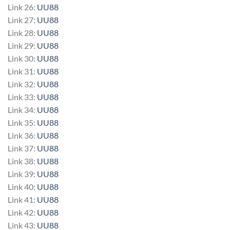
Link 26:
UU88
Link 27:
UU88
Link 28:
UU88
Link 29:
UU88
Link 30:
UU88
Link 31:
UU88
Link 32:
UU88
Link 33:
UU88
Link 34:
UU88
Link 35:
UU88
Link 36:
UU88
Link 37:
UU88
Link 38:
UU88
Link 39:
UU88
Link 40:
UU88
Link 41:
UU88
Link 42:
UU88
Link 43:
UU88