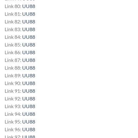
Link 80:
UU88
Link 81:
UU88
Link 82:
UU88
Link 83:
UU88
Link 84:
UU88
Link 85:
UU88
Link 86:
UU88
Link 87:
UU88
Link 88:
UU88
Link 89:
UU88
Link 90:
UU88
Link 91:
UU88
Link 92:
UU88
Link 93:
UU88
Link 94:
UU88
Link 95:
UU88
Link 96:
UU88
Link 97:
UU88