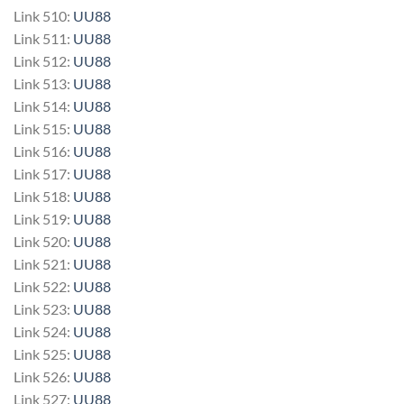
Link 510:
UU88
Link 511:
UU88
Link 512:
UU88
Link 513:
UU88
Link 514:
UU88
Link 515:
UU88
Link 516:
UU88
Link 517:
UU88
Link 518:
UU88
Link 519:
UU88
Link 520:
UU88
Link 521:
UU88
Link 522:
UU88
Link 523:
UU88
Link 524:
UU88
Link 525:
UU88
Link 526:
UU88
Link 527:
UU88