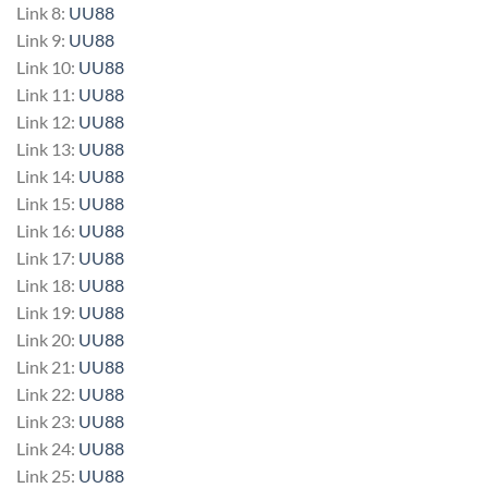
Link 8:
UU88
Link 9:
UU88
Link 10:
UU88
Link 11:
UU88
Link 12:
UU88
Link 13:
UU88
Link 14:
UU88
Link 15:
UU88
Link 16:
UU88
Link 17:
UU88
Link 18:
UU88
Link 19:
UU88
Link 20:
UU88
Link 21:
UU88
Link 22:
UU88
Link 23:
UU88
Link 24:
UU88
Link 25:
UU88