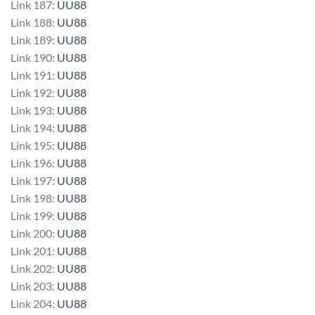
Link 187:
UU88
Link 188:
UU88
Link 189:
UU88
Link 190:
UU88
Link 191:
UU88
Link 192:
UU88
Link 193:
UU88
Link 194:
UU88
Link 195:
UU88
Link 196:
UU88
Link 197:
UU88
Link 198:
UU88
Link 199:
UU88
Link 200:
UU88
Link 201:
UU88
Link 202:
UU88
Link 203:
UU88
Link 204:
UU88