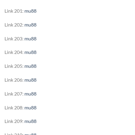
Link 201:
mu88
Link 202:
mu88
Link 203:
mu88
Link 204:
mu88
Link 205:
mu88
Link 206:
mu88
Link 207:
mu88
Link 208:
mu88
Link 209:
mu88
Link 210:
mu88