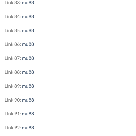
Link 83:
mu88
Link 84:
mu88
Link 85:
mu88
Link 86:
mu88
Link 87:
mu88
Link 88:
mu88
Link 89:
mu88
Link 90:
mu88
Link 91:
mu88
Link 92:
mu88