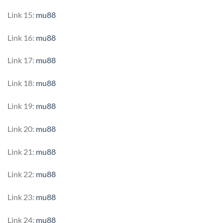
Link 15:
mu88
Link 16:
mu88
Link 17:
mu88
Link 18:
mu88
Link 19:
mu88
Link 20:
mu88
Link 21:
mu88
Link 22:
mu88
Link 23:
mu88
Link 24:
mu88