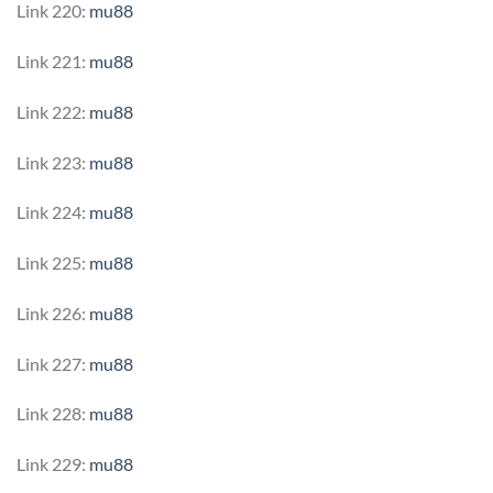
Link 220:
mu88
Link 221:
mu88
Link 222:
mu88
Link 223:
mu88
Link 224:
mu88
Link 225:
mu88
Link 226:
mu88
Link 227:
mu88
Link 228:
mu88
Link 229:
mu88