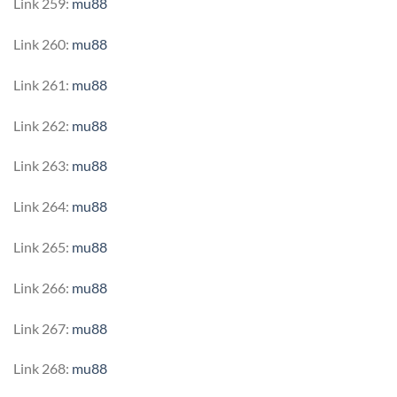
Link 259:
mu88
Link 260:
mu88
Link 261:
mu88
Link 262:
mu88
Link 263:
mu88
Link 264:
mu88
Link 265:
mu88
Link 266:
mu88
Link 267:
mu88
Link 268:
mu88