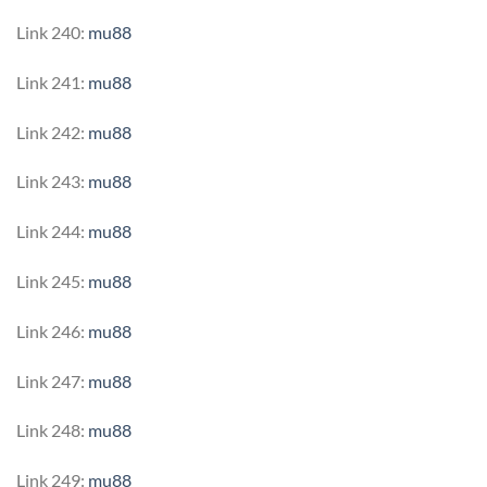
Link 240:
mu88
Link 241:
mu88
Link 242:
mu88
Link 243:
mu88
Link 244:
mu88
Link 245:
mu88
Link 246:
mu88
Link 247:
mu88
Link 248:
mu88
Link 249:
mu88