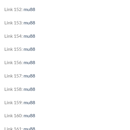
Link 152:
mu88
Link 153:
mu88
Link 154:
mu88
Link 155:
mu88
Link 156:
mu88
Link 157:
mu88
Link 158:
mu88
Link 159:
mu88
Link 160:
mu88
Link 161:
mu88