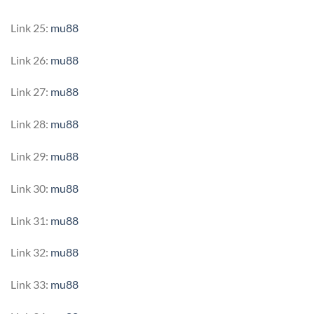
Link 25:
mu88
Link 26:
mu88
Link 27:
mu88
Link 28:
mu88
Link 29:
mu88
Link 30:
mu88
Link 31:
mu88
Link 32:
mu88
Link 33:
mu88