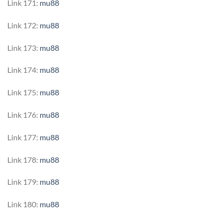
Link 171:
mu88
Link 172:
mu88
Link 173:
mu88
Link 174:
mu88
Link 175:
mu88
Link 176:
mu88
Link 177:
mu88
Link 178:
mu88
Link 179:
mu88
Link 180:
mu88