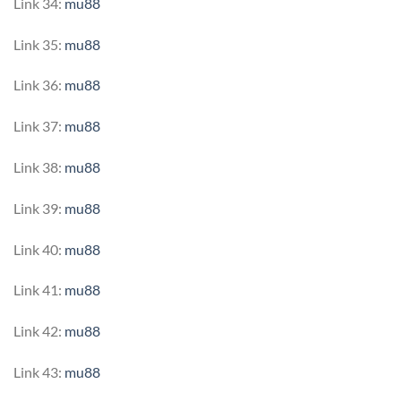
Link 34:
mu88
Link 35:
mu88
Link 36:
mu88
Link 37:
mu88
Link 38:
mu88
Link 39:
mu88
Link 40:
mu88
Link 41:
mu88
Link 42:
mu88
Link 43:
mu88