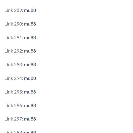
Link 289:
mu88
Link 290:
mu88
Link 291:
mu88
Link 292:
mu88
Link 293:
mu88
Link 294:
mu88
Link 295:
mu88
Link 296:
mu88
Link 297:
mu88
Link 298:
mu88