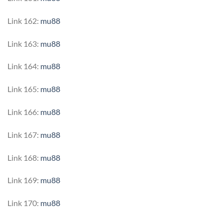
Link 162:
mu88
Link 163:
mu88
Link 164:
mu88
Link 165:
mu88
Link 166:
mu88
Link 167:
mu88
Link 168:
mu88
Link 169:
mu88
Link 170:
mu88