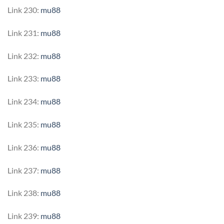
Link 230:
mu88
Link 231:
mu88
Link 232:
mu88
Link 233:
mu88
Link 234:
mu88
Link 235:
mu88
Link 236:
mu88
Link 237:
mu88
Link 238:
mu88
Link 239:
mu88