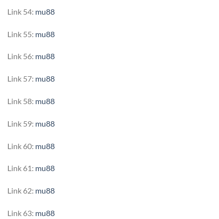
Link 54:
mu88
Link 55:
mu88
Link 56:
mu88
Link 57:
mu88
Link 58:
mu88
Link 59:
mu88
Link 60:
mu88
Link 61:
mu88
Link 62:
mu88
Link 63:
mu88