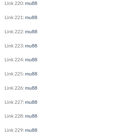
Link 220:
mu88
Link 221:
mu88
Link 222:
mu88
Link 223:
mu88
Link 224:
mu88
Link 225:
mu88
Link 226:
mu88
Link 227:
mu88
Link 228:
mu88
Link 229:
mu88