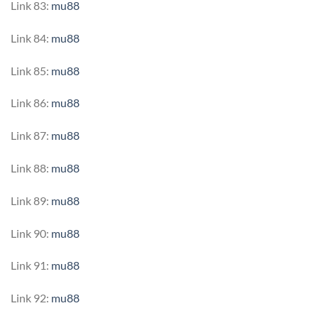
Link 83:
mu88
Link 84:
mu88
Link 85:
mu88
Link 86:
mu88
Link 87:
mu88
Link 88:
mu88
Link 89:
mu88
Link 90:
mu88
Link 91:
mu88
Link 92:
mu88