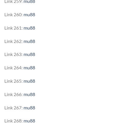
Link 259:
mu88
Link 260:
mu88
Link 261:
mu88
Link 262:
mu88
Link 263:
mu88
Link 264:
mu88
Link 265:
mu88
Link 266:
mu88
Link 267:
mu88
Link 268:
mu88