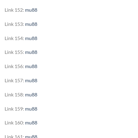
Link 152:
mu88
Link 153:
mu88
Link 154:
mu88
Link 155:
mu88
Link 156:
mu88
Link 157:
mu88
Link 158:
mu88
Link 159:
mu88
Link 160:
mu88
Link 161:
mu88