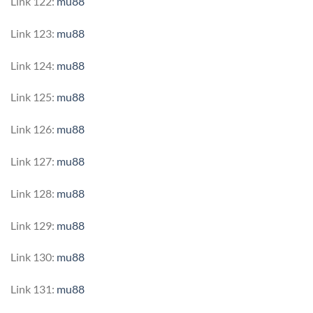
Link 122:
mu88
Link 123:
mu88
Link 124:
mu88
Link 125:
mu88
Link 126:
mu88
Link 127:
mu88
Link 128:
mu88
Link 129:
mu88
Link 130:
mu88
Link 131:
mu88