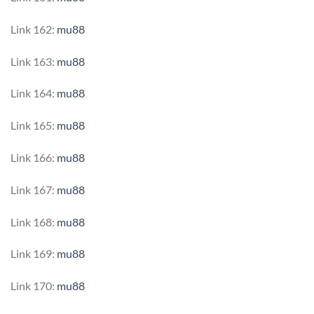
Link 162:
mu88
Link 163:
mu88
Link 164:
mu88
Link 165:
mu88
Link 166:
mu88
Link 167:
mu88
Link 168:
mu88
Link 169:
mu88
Link 170:
mu88