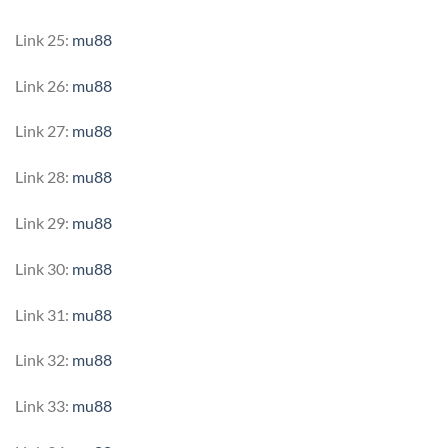
Link 25:
mu88
Link 26:
mu88
Link 27:
mu88
Link 28:
mu88
Link 29:
mu88
Link 30:
mu88
Link 31:
mu88
Link 32:
mu88
Link 33:
mu88