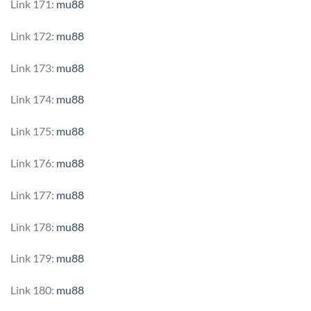
Link 171:
mu88
Link 172:
mu88
Link 173:
mu88
Link 174:
mu88
Link 175:
mu88
Link 176:
mu88
Link 177:
mu88
Link 178:
mu88
Link 179:
mu88
Link 180:
mu88