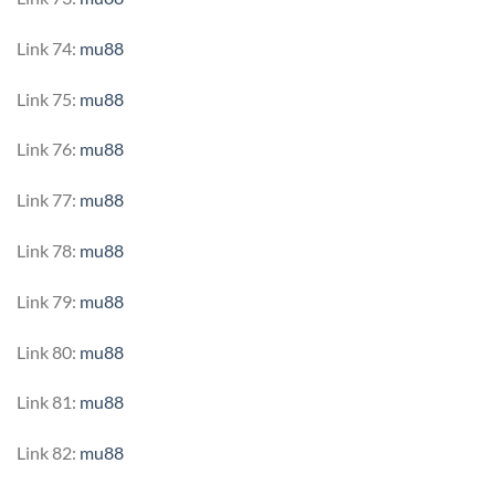
Link 74:
mu88
Link 75:
mu88
Link 76:
mu88
Link 77:
mu88
Link 78:
mu88
Link 79:
mu88
Link 80:
mu88
Link 81:
mu88
Link 82:
mu88