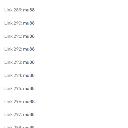
Link 289:
mu88
Link 290:
mu88
Link 291:
mu88
Link 292:
mu88
Link 293:
mu88
Link 294:
mu88
Link 295:
mu88
Link 296:
mu88
Link 297:
mu88
Link 298:
mu88