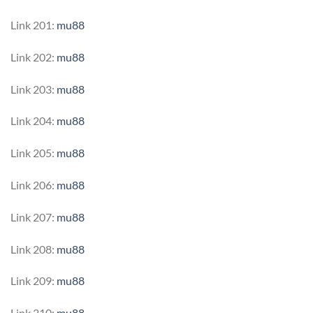
Link 201:
mu88
Link 202:
mu88
Link 203:
mu88
Link 204:
mu88
Link 205:
mu88
Link 206:
mu88
Link 207:
mu88
Link 208:
mu88
Link 209:
mu88
Link 210:
mu88