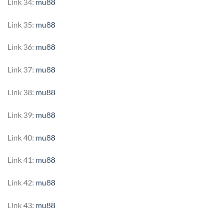
Link 34:
mu88
Link 35:
mu88
Link 36:
mu88
Link 37:
mu88
Link 38:
mu88
Link 39:
mu88
Link 40:
mu88
Link 41:
mu88
Link 42:
mu88
Link 43:
mu88