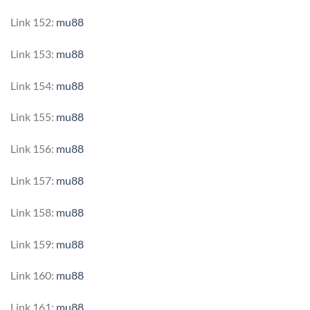
Link 152:
mu88
Link 153:
mu88
Link 154:
mu88
Link 155:
mu88
Link 156:
mu88
Link 157:
mu88
Link 158:
mu88
Link 159:
mu88
Link 160:
mu88
Link 161:
mu88