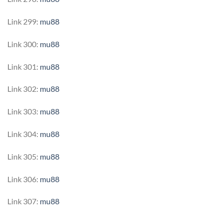
Link 299:
mu88
Link 300:
mu88
Link 301:
mu88
Link 302:
mu88
Link 303:
mu88
Link 304:
mu88
Link 305:
mu88
Link 306:
mu88
Link 307:
mu88