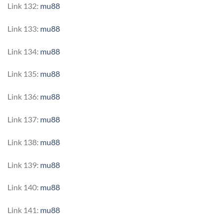
Link 132:
mu88
Link 133:
mu88
Link 134:
mu88
Link 135:
mu88
Link 136:
mu88
Link 137:
mu88
Link 138:
mu88
Link 139:
mu88
Link 140:
mu88
Link 141:
mu88