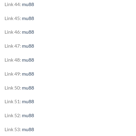
Link 44:
mu88
Link 45:
mu88
Link 46:
mu88
Link 47:
mu88
Link 48:
mu88
Link 49:
mu88
Link 50:
mu88
Link 51:
mu88
Link 52:
mu88
Link 53:
mu88