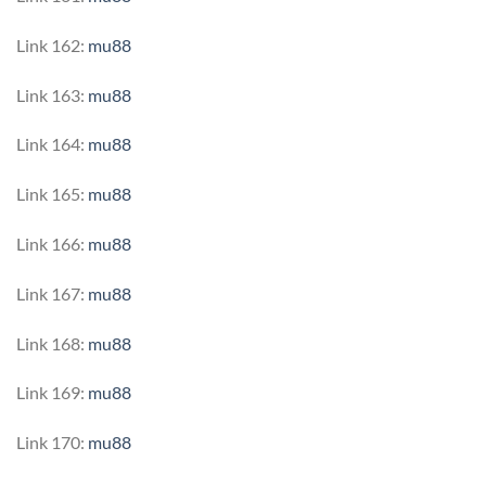
Link 162:
mu88
Link 163:
mu88
Link 164:
mu88
Link 165:
mu88
Link 166:
mu88
Link 167:
mu88
Link 168:
mu88
Link 169:
mu88
Link 170:
mu88