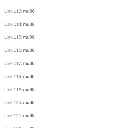
Link 113:
mu88
Link 114:
mu88
Link 115:
mu88
Link 116:
mu88
Link 117:
mu88
Link 118:
mu88
Link 119:
mu88
Link 120:
mu88
Link 121:
mu88