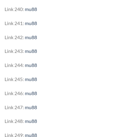
Link 240:
mu88
Link 241:
mu88
Link 242:
mu88
Link 243:
mu88
Link 244:
mu88
Link 245:
mu88
Link 246:
mu88
Link 247:
mu88
Link 248:
mu88
Link 249:
mu88