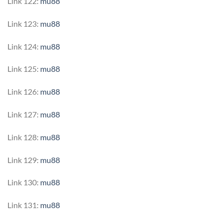
Link 122:
mu88
Link 123:
mu88
Link 124:
mu88
Link 125:
mu88
Link 126:
mu88
Link 127:
mu88
Link 128:
mu88
Link 129:
mu88
Link 130:
mu88
Link 131:
mu88