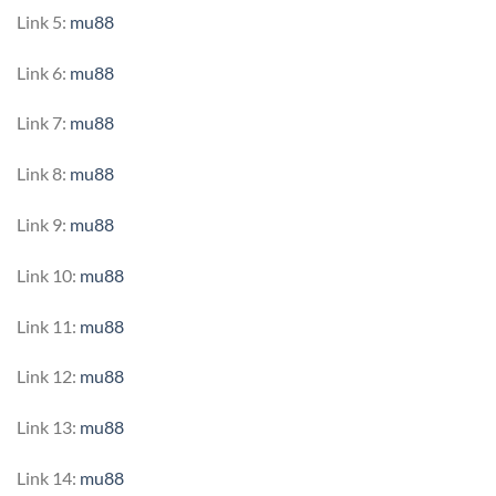
Link 5:
mu88
Link 6:
mu88
Link 7:
mu88
Link 8:
mu88
Link 9:
mu88
Link 10:
mu88
Link 11:
mu88
Link 12:
mu88
Link 13:
mu88
Link 14:
mu88